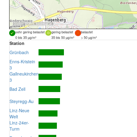
Quellen:
DORIS
,
basemap.at
sehr gering belastet
gering belastet
belastet
0 bis 35 µg/m³
35 bis 50 µg/m³
> 50 µg/m³
Station
Grünbach
Enns-Kristein
3
Gallneukirchen
3
Bad Zell
Steyregg-Au
Linz-Neue
Welt
Linz-24er-
Turm