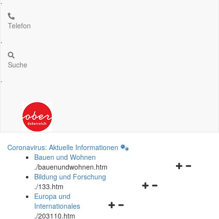
.
Telefon
.
Suche
.
Coronavirus: Aktuelle Informationen
Bauen und Wohnen
Navigationsm
.
/bauenundwohnen.htm
öffnen
Bildung und Forschung
Navigationsmenü
und
.
/133.htm
öffnen
schließen
Europa und
Navigationsmenü
und
Internationales
öffnen
schließen
.
/203110.htm