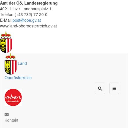
Amt der
Oö.
Landesregierung
4021 Linz • Landhausplatz 1
Telefon (+43 732) 77 20-0
E-Mail
post@ooe.gv.at
www.land-oberoesterreich.gv.at
Land
Oberösterreich
Kontakt