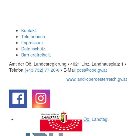
Kontakt
.
Telefonbuch
.
Impressum
.
Datenschutz
.
Barrierefreiheit
.
Amt der Oö. Landesregierung • 4021 Linz, Landhausplatz 1
•
Telefon
(+43 732) 77 20-0
• E-Mail
post@ooe.gv.at
www.land-oberoesterreich.gv.at
.
.
Oö.
Landtag
.