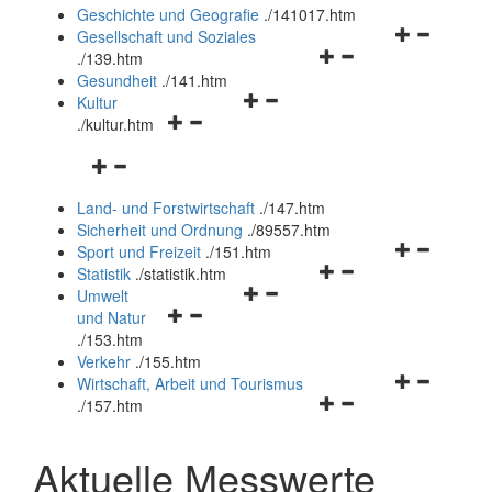
und
Geschichte und Geografie
.
/141017.htm
schließen
Navigationsm
Gesellschaft und Soziales
Navigationsmenü
öffnen
.
/139.htm
öffnen
und
Gesundheit
.
/141.htm
Navigationsmenü
und
schließen
Kultur
Navigationsmenü
öffnen
schließen
.
/kultur.htm
öffnen
und
Navigationsmenü
und
schließen
öffnen
schließen
Land- und Forstwirtschaft
.
/147.htm
und
Sicherheit und Ordnung
.
/89557.htm
schließen
Navigationsm
Sport und Freizeit
.
/151.htm
Navigationsmenü
öffnen
Statistik
.
/statistik.htm
Navigationsmenü
öffnen
und
Umwelt
Navigationsmenü
öffnen
und
schließen
und Natur
öffnen
und
schließen
.
/153.htm
und
schließen
Verkehr
.
/155.htm
schließen
Navigationsm
Wirtschaft, Arbeit und Tourismus
Navigationsmenü
öffnen
.
/157.htm
öffnen
und
und
schließen
Aktuelle Messwerte
schließen