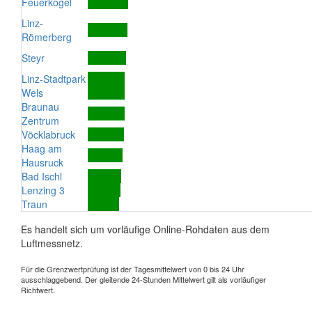
Feuerkogel
Linz-
Römerberg
Steyr
Linz-Stadtpark
Wels
Braunau
Zentrum
Vöcklabruck
Haag am
Hausruck
Bad Ischl
Lenzing 3
Traun
Es handelt sich um vorläufige Online-Rohdaten aus dem
Luftmessnetz.
Für die Grenzwertprüfung ist der Tagesmittelwert von 0 bis 24 Uhr
ausschlaggebend. Der gleitende 24-Stunden Mittelwert gilt als vorläufiger
Richtwert.