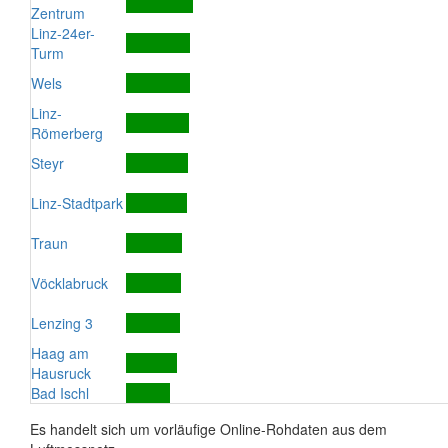
Zentrum
Linz-24er-
Turm
Wels
Linz-
Römerberg
Steyr
Linz-Stadtpark
Traun
Vöcklabruck
Lenzing 3
Haag am
Hausruck
Bad Ischl
Es handelt sich um vorläufige Online-Rohdaten aus dem