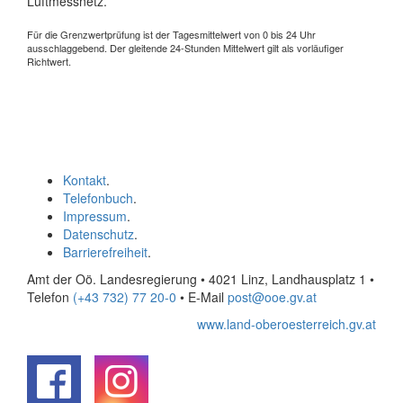
Luftmessnetz.
Für die Grenzwertprüfung ist der Tagesmittelwert von 0 bis 24 Uhr
ausschlaggebend. Der gleitende 24-Stunden Mittelwert gilt als vorläufiger
Richtwert.
Kontakt
.
Telefonbuch
.
Impressum
.
Datenschutz
.
Barrierefreiheit
.
Amt der Oö. Landesregierung • 4021 Linz, Landhausplatz 1
•
Telefon
(+43 732) 77 20-0
• E-Mail
post@ooe.gv.at
www.land-oberoesterreich.gv.at