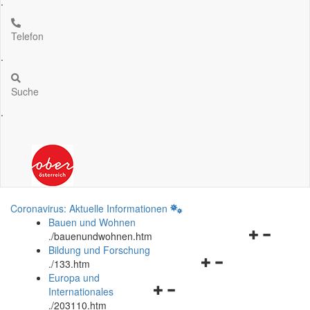
.
Telefon
.
Suche
.
Coronavirus: Aktuelle Informationen
Bauen und Wohnen
Navigationsm
.
/bauenundwohnen.htm
öffnen
Bildung und Forschung
Navigationsmenü
und
.
/133.htm
öffnen
schließen
Europa und
Navigationsmenü
und
Internationales
öffnen
schließen
.
/203110.htm