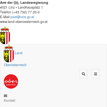
Amt der
Oö.
Landesregierung
4021 Linz • Landhausplatz 1
Telefon (+43 732) 77 20-0
E-Mail
post@ooe.gv.at
www.land-oberoesterreich.gv.at
Land
Oberösterreich
Kontakt