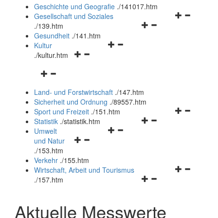
und
Geschichte und Geografie
.
/141017.htm
schließen
Navigationsm
Gesellschaft und Soziales
Navigationsmenü
öffnen
.
/139.htm
öffnen
und
Gesundheit
.
/141.htm
Navigationsmenü
und
schließen
Kultur
Navigationsmenü
öffnen
schließen
.
/kultur.htm
öffnen
und
Navigationsmenü
und
schließen
öffnen
schließen
Land- und Forstwirtschaft
.
/147.htm
und
Sicherheit und Ordnung
.
/89557.htm
schließen
Navigationsm
Sport und Freizeit
.
/151.htm
Navigationsmenü
öffnen
Statistik
.
/statistik.htm
Navigationsmenü
öffnen
und
Umwelt
Navigationsmenü
öffnen
und
schließen
und Natur
öffnen
und
schließen
.
/153.htm
und
schließen
Verkehr
.
/155.htm
schließen
Navigationsm
Wirtschaft, Arbeit und Tourismus
Navigationsmenü
öffnen
.
/157.htm
öffnen
und
und
schließen
Aktuelle Messwerte
schließen