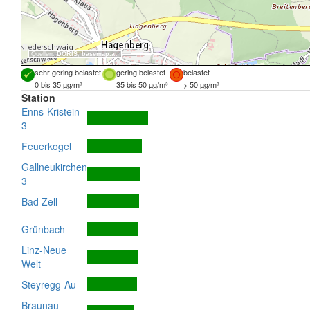
Quellen:
DORIS
,
basemap.at
sehr gering belastet
gering belastet
belastet
0 bis 35 µg/m³
35 bis 50 µg/m³
> 50 µg/m³
Station
Enns-Kristein
3
Feuerkogel
Gallneukirchen
3
Bad Zell
Grünbach
Linz-Neue
Welt
Steyregg-Au
Braunau