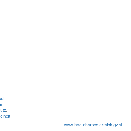
uch
.
um
.
utz
.
eiheit
.
www.land-oberoesterreich.gv.at