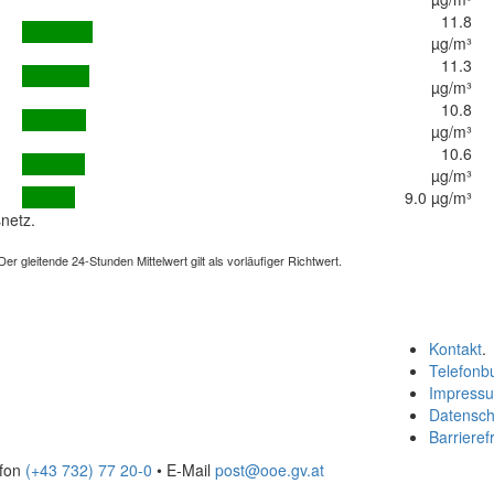
11.8
µg/m³
11.3
µg/m³
10.8
µg/m³
10.6
µg/m³
9.0 µg/m³
netz.
 gleitende 24-Stunden Mittelwert gilt als vorläufiger Richtwert.
Kontakt
.
Telefonb
Impress
Datensch
Barrierefr
efon
(+43 732) 77 20-0
• E-Mail
post@ooe.gv.at