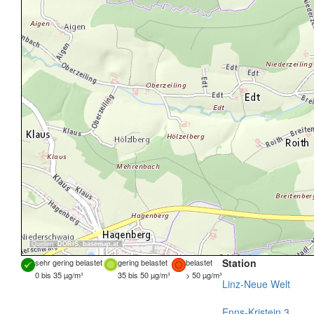
Quellen:
DORIS
,
basemap.at
Station
sehr gering belastet
gering belastet
belastet
0 bis 35 µg/m³
35 bis 50 µg/m³
> 50 µg/m³
Linz-Neue Welt
Enns-Kristein 3