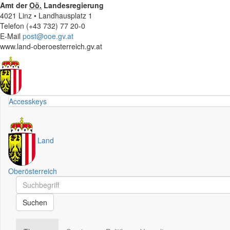
Amt der
Oö.
Landesregierung
4021 Linz • Landhausplatz 1
Telefon (+43 732) 77 20-0
E-Mail
post@ooe.gv.at
www.land-oberoesterreich.gv.at
Accesskeys
Land
Oberösterreich
Schnellsuche
Schnellsuche
Suchen