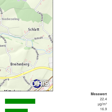
Messwert
22.4
µg/m³
16.9