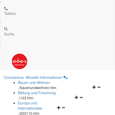
.
Telefon
.
Suche
.
Coronavirus: Aktuelle Informationen
Bauen und Wohnen
Navigationsm
.
/bauenundwohnen.htm
öffnen
Bildung und Forschung
Navigationsmenü
und
.
/133.htm
öffnen
schließen
Europa und
Navigationsmenü
und
Internationales
öffnen
schließen
.
/203110.htm