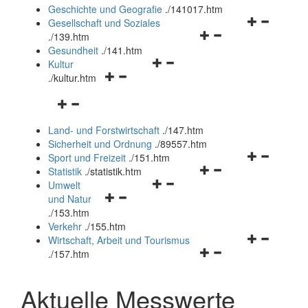
und
Geschichte und Geografie
.
/141017.htm
schließen
Navigationsm
Gesellschaft und Soziales
Navigationsmenü
öffnen
.
/139.htm
öffnen
und
Gesundheit
.
/141.htm
Navigationsmenü
und
schließen
Kultur
Navigationsmenü
öffnen
schließen
.
/kultur.htm
öffnen
und
Navigationsmenü
und
schließen
öffnen
schließen
Land- und Forstwirtschaft
.
/147.htm
und
Sicherheit und Ordnung
.
/89557.htm
schließen
Navigationsm
Sport und Freizeit
.
/151.htm
Navigationsmenü
öffnen
Statistik
.
/statistik.htm
Navigationsmenü
öffnen
und
Umwelt
Navigationsmenü
öffnen
und
schließen
und Natur
öffnen
und
schließen
.
/153.htm
und
schließen
Verkehr
.
/155.htm
schließen
Navigationsm
Wirtschaft, Arbeit und Tourismus
Navigationsmenü
öffnen
.
/157.htm
öffnen
und
und
schließen
Aktuelle Messwerte
schließen