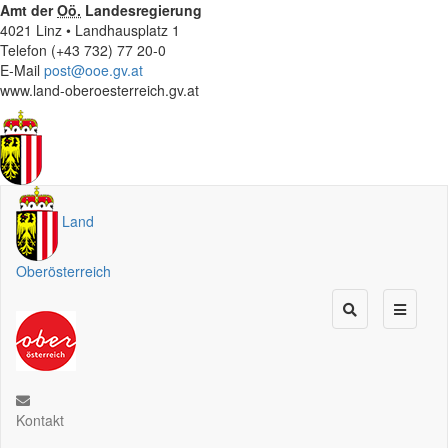
Amt der
Oö.
Landesregierung
4021 Linz • Landhausplatz 1
Telefon (+43 732) 77 20-0
E-Mail
post@ooe.gv.at
www.land-oberoesterreich.gv.at
Land
Oberösterreich
Kontakt