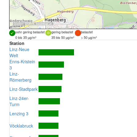
Quellen:
DORIS
,
basemap.at
sehr gering belastet
gering belastet
belastet
0 bis 35 µg/m³
35 bis 50 µg/m³
> 50 µg/m³
Station
Linz-Neue
Welt
Enns-Kristein
3
Linz-
Römerberg
Linz-Stadtpark
Linz-24er-
Turm
Lenzing 3
Vöcklabruck