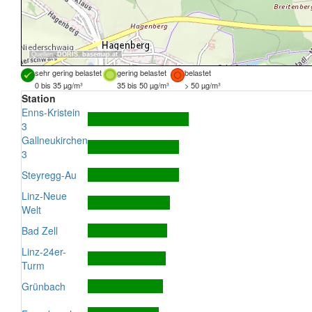
Quellen:
DORIS
,
basemap.at
sehr gering belastet
gering belastet
belastet
0 bis 35 µg/m³
35 bis 50 µg/m³
> 50 µg/m³
Station
Enns-Kristein
3
Gallneukirchen
3
Steyregg-Au
Linz-Neue
Welt
Bad Zell
Linz-24er-
Turm
Grünbach