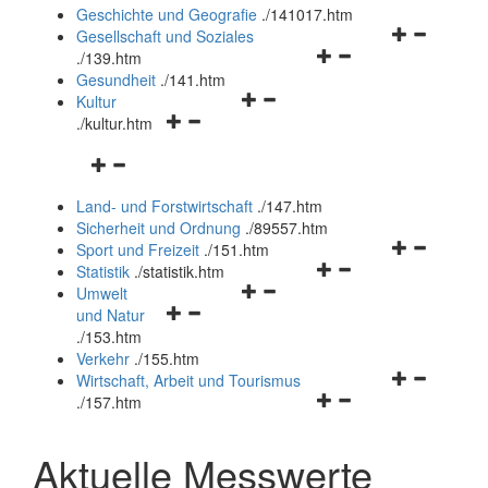
und
Geschichte und Geografie
.
/141017.htm
schließen
Navigationsm
Gesellschaft und Soziales
Navigationsmenü
öffnen
.
/139.htm
öffnen
und
Gesundheit
.
/141.htm
Navigationsmenü
und
schließen
Kultur
Navigationsmenü
öffnen
schließen
.
/kultur.htm
öffnen
und
Navigationsmenü
und
schließen
öffnen
schließen
Land- und Forstwirtschaft
.
/147.htm
und
Sicherheit und Ordnung
.
/89557.htm
schließen
Navigationsm
Sport und Freizeit
.
/151.htm
Navigationsmenü
öffnen
Statistik
.
/statistik.htm
Navigationsmenü
öffnen
und
Umwelt
Navigationsmenü
öffnen
und
schließen
und Natur
öffnen
und
schließen
.
/153.htm
und
schließen
Verkehr
.
/155.htm
schließen
Navigationsm
Wirtschaft, Arbeit und Tourismus
Navigationsmenü
öffnen
.
/157.htm
öffnen
und
und
schließen
Aktuelle Messwerte
schließen