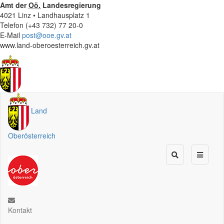
Amt der
Oö.
Landesregierung
4021 Linz • Landhausplatz 1
Telefon (+43 732) 77 20-0
E-Mail
post@ooe.gv.at
www.land-oberoesterreich.gv.at
Land
Oberösterreich
Kontakt