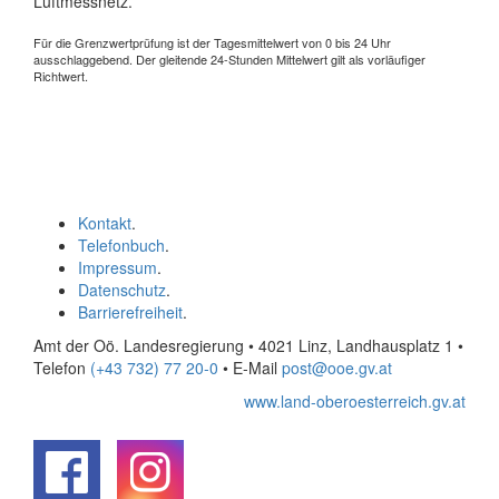
Luftmessnetz.
Für die Grenzwertprüfung ist der Tagesmittelwert von 0 bis 24 Uhr
ausschlaggebend. Der gleitende 24-Stunden Mittelwert gilt als vorläufiger
Richtwert.
Kontakt
.
Telefonbuch
.
Impressum
.
Datenschutz
.
Barrierefreiheit
.
Amt der Oö. Landesregierung • 4021 Linz, Landhausplatz 1
•
Telefon
(+43 732) 77 20-0
• E-Mail
post@ooe.gv.at
www.land-oberoesterreich.gv.at