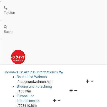
.
Telefon
.
Suche
.
Coronavirus: Aktuelle Informationen
Bauen und Wohnen
Navigationsm
.
/bauenundwohnen.htm
öffnen
Bildung und Forschung
Navigationsmenü
und
.
/133.htm
öffnen
schließen
Europa und
Navigationsmenü
und
Internationales
öffnen
schließen
.
/203110.htm