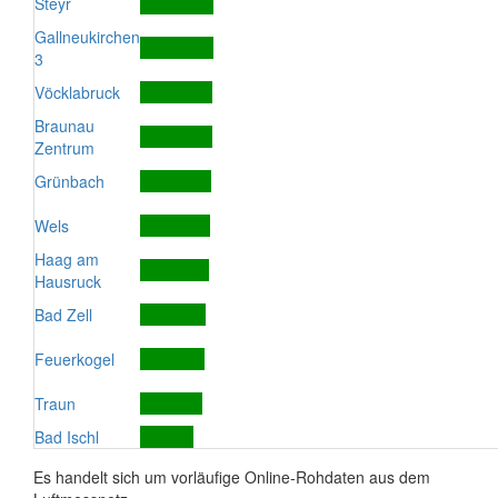
Steyr
Gallneukirchen
3
Vöcklabruck
Braunau
Zentrum
Grünbach
Wels
Haag am
Hausruck
Bad Zell
Feuerkogel
Traun
Bad Ischl
Es handelt sich um vorläufige Online-Rohdaten aus dem