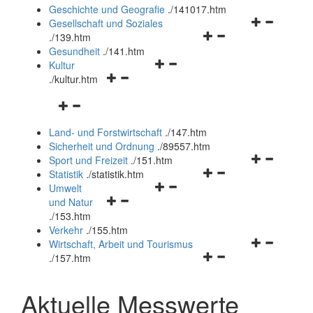
und
Geschichte und Geografie
.
/141017.htm
schließen
Navigationsm
Gesellschaft und Soziales
Navigationsmenü
öffnen
.
/139.htm
öffnen
und
Gesundheit
.
/141.htm
Navigationsmenü
und
schließen
Kultur
Navigationsmenü
öffnen
schließen
.
/kultur.htm
öffnen
und
Navigationsmenü
und
schließen
öffnen
schließen
Land- und Forstwirtschaft
.
/147.htm
und
Sicherheit und Ordnung
.
/89557.htm
schließen
Navigationsm
Sport und Freizeit
.
/151.htm
Navigationsmenü
öffnen
Statistik
.
/statistik.htm
Navigationsmenü
öffnen
und
Umwelt
Navigationsmenü
öffnen
und
schließen
und Natur
öffnen
und
schließen
.
/153.htm
und
schließen
Verkehr
.
/155.htm
schließen
Navigationsm
Wirtschaft, Arbeit und Tourismus
Navigationsmenü
öffnen
.
/157.htm
öffnen
und
und
schließen
Aktuelle Messwerte
schließen