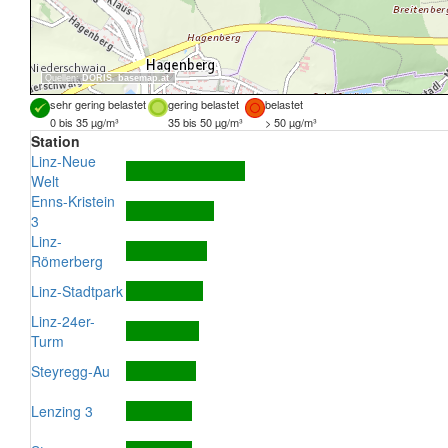
Quellen:
DORIS
,
basemap.at
sehr gering belastet
gering belastet
belastet
0 bis 35 µg/m³
35 bis 50 µg/m³
> 50 µg/m³
Station
Linz-Neue
Welt
Enns-Kristein
3
Linz-
Römerberg
Linz-Stadtpark
Linz-24er-
Turm
Steyregg-Au
Lenzing 3