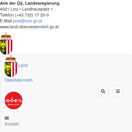
Amt der
Oö.
Landesregierung
4021 Linz • Landhausplatz 1
Telefon (+43 732) 77 20-0
E-Mail
post@ooe.gv.at
www.land-oberoesterreich.gv.at
Land
Oberösterreich
Kontakt