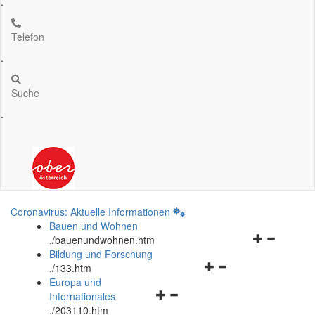
.
Telefon
.
Suche
.
Coronavirus: Aktuelle Informationen
Bauen und Wohnen
Navigationsm
.
/bauenundwohnen.htm
öffnen
Bildung und Forschung
Navigationsmenü
und
.
/133.htm
öffnen
schließen
Europa und
Navigationsmenü
und
Internationales
öffnen
schließen
.
/203110.htm