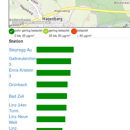
Quellen:
DORIS
,
basemap.at
sehr gering belastet
gering belastet
belastet
0 bis 35 µg/m³
35 bis 50 µg/m³
> 50 µg/m³
Station
Steyregg-Au
Gallneukirchen
3
Enns-Kristein
3
Grünbach
Bad Zell
Linz-24er-
Turm
Linz-Neue
Welt
Linz-