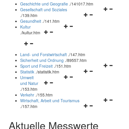
und
Geschichte und Geografie
.
/141017.htm
schließen
Navigationsm
Gesellschaft und Soziales
Navigationsmenü
öffnen
.
/139.htm
öffnen
und
Gesundheit
.
/141.htm
Navigationsmenü
und
schließen
Kultur
Navigationsmenü
öffnen
schließen
.
/kultur.htm
öffnen
und
Navigationsmenü
und
schließen
öffnen
schließen
Land- und Forstwirtschaft
.
/147.htm
und
Sicherheit und Ordnung
.
/89557.htm
schließen
Navigationsm
Sport und Freizeit
.
/151.htm
Navigationsmenü
öffnen
Statistik
.
/statistik.htm
Navigationsmenü
öffnen
und
Umwelt
Navigationsmenü
öffnen
und
schließen
und Natur
öffnen
und
schließen
.
/153.htm
und
schließen
Verkehr
.
/155.htm
schließen
Navigationsm
Wirtschaft, Arbeit und Tourismus
Navigationsmenü
öffnen
.
/157.htm
öffnen
und
und
schließen
Aktuelle Messwerte
schließen