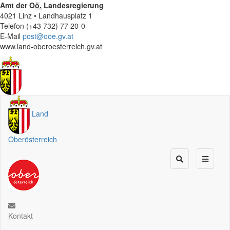
Amt der
Oö.
Landesregierung
4021 Linz • Landhausplatz 1
Telefon (+43 732) 77 20-0
E-Mail
post@ooe.gv.at
www.land-oberoesterreich.gv.at
Land
Oberösterreich
Kontakt