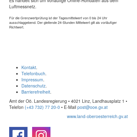
Es handelt sich um vorläufige Online-Rohdaten aus dem
Luftmessnetz.
Für die Grenzwertprüfung ist der Tagesmittelwert von 0 bis 24 Uhr
ausschlaggebend. Der gleitende 24-Stunden Mittelwert gilt als vorläufiger
Richtwert.
Kontakt
.
Telefonbuch
.
Impressum
.
Datenschutz
.
Barrierefreiheit
.
Amt der Oö. Landesregierung • 4021 Linz, Landhausplatz 1
•
Telefon
(+43 732) 77 20-0
• E-Mail
post@ooe.gv.at
www.land-oberoesterreich.gv.at