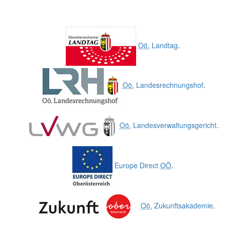
Oö.
Landtag
.
Oö.
Landesrechnungshof
.
Oö.
Landesverwaltungsgericht
.
Europe Direct
OÖ
.
Oö.
Zukunftsakademie
.