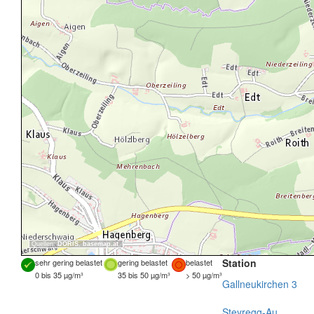
Quellen:
DORIS
,
basemap.at
Station
sehr gering belastet
gering belastet
belastet
0 bis 35 µg/m³
35 bis 50 µg/m³
> 50 µg/m³
Gallneukirchen 3
Steyregg-Au