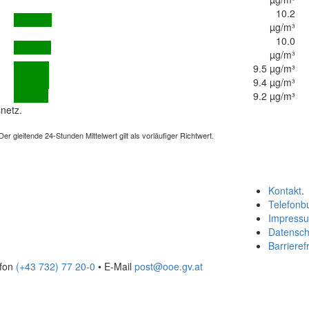
10.2
µg/m³
10.0
µg/m³
9.5 µg/m³
9.4 µg/m³
9.2 µg/m³
netz.
 gleitende 24-Stunden Mittelwert gilt als vorläufiger Richtwert.
Kontakt
.
Telefonb
Impress
Datensch
Barrierefr
efon
(+43 732) 77 20-0
• E-Mail
post@ooe.gv.at