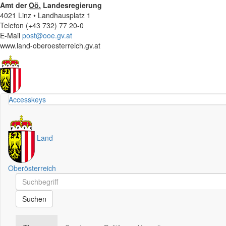
Amt der
Oö.
Landesregierung
4021 Linz • Landhausplatz 1
Telefon (+43 732) 77 20-0
E-Mail
post@ooe.gv.at
www.land-oberoesterreich.gv.at
Accesskeys
Land
Oberösterreich
Schnellsuche
Schnellsuche
Suchen