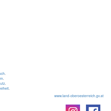
uch
.
um
.
utz
.
eiheit
.
www.land-oberoesterreich.gv.at