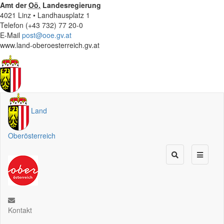
Amt der
Oö.
Landesregierung
4021 Linz • Landhausplatz 1
Telefon (+43 732) 77 20-0
E-Mail
post@ooe.gv.at
www.land-oberoesterreich.gv.at
Land
Oberösterreich
Kontakt