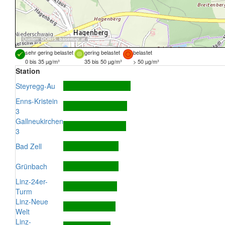
Quellen:
DORIS
,
basemap.at
sehr gering belastet
gering belastet
belastet
0 bis 35 µg/m³
35 bis 50 µg/m³
> 50 µg/m³
Station
Steyregg-Au
Enns-Kristein
3
Gallneukirchen
3
Bad Zell
Grünbach
Linz-24er-
Turm
Linz-Neue
Welt
Linz-