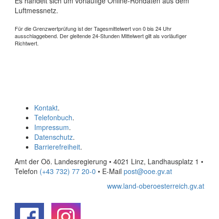
Es handelt sich um vorläufige Online-Rohdaten aus dem
Luftmessnetz.
Für die Grenzwertprüfung ist der Tagesmittelwert von 0 bis 24 Uhr
ausschlaggebend. Der gleitende 24-Stunden Mittelwert gilt als vorläufiger
Richtwert.
Kontakt
.
Telefonbuch
.
Impressum
.
Datenschutz
.
Barrierefreiheit
.
Amt der Oö. Landesregierung • 4021 Linz, Landhausplatz 1
•
Telefon
(+43 732) 77 20-0
• E-Mail
post@ooe.gv.at
www.land-oberoesterreich.gv.at