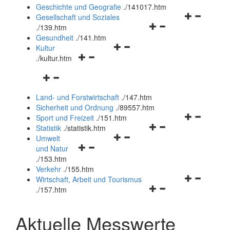
und
Geschichte und Geografie
.
/141017.htm
schließen
Navigationsm
Gesellschaft und Soziales
Navigationsmenü
öffnen
.
/139.htm
öffnen
und
Gesundheit
.
/141.htm
Navigationsmenü
und
schließen
Kultur
Navigationsmenü
öffnen
schließen
.
/kultur.htm
öffnen
und
Navigationsmenü
und
schließen
öffnen
schließen
Land- und Forstwirtschaft
.
/147.htm
und
Sicherheit und Ordnung
.
/89557.htm
schließen
Navigationsm
Sport und Freizeit
.
/151.htm
Navigationsmenü
öffnen
Statistik
.
/statistik.htm
Navigationsmenü
öffnen
und
Umwelt
Navigationsmenü
öffnen
und
schließen
und Natur
öffnen
und
schließen
.
/153.htm
und
schließen
Verkehr
.
/155.htm
schließen
Navigationsm
Wirtschaft, Arbeit und Tourismus
Navigationsmenü
öffnen
.
/157.htm
öffnen
und
und
schließen
Aktuelle Messwerte
schließen