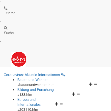
.
Telefon
.
Suche
.
Coronavirus: Aktuelle Informationen
Bauen und Wohnen
Navigationsm
.
/bauenundwohnen.htm
öffnen
Bildung und Forschung
Navigationsmenü
und
.
/133.htm
öffnen
schließen
Europa und
Navigationsmenü
und
Internationales
öffnen
schließen
.
/203110.htm