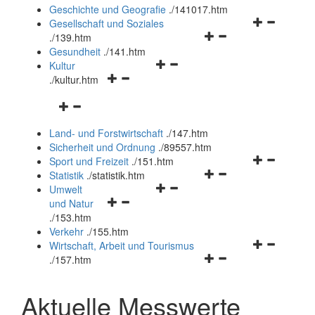
und
Geschichte und Geografie
.
/141017.htm
schließen
Navigationsm
Gesellschaft und Soziales
Navigationsmenü
öffnen
.
/139.htm
öffnen
und
Gesundheit
.
/141.htm
Navigationsmenü
und
schließen
Kultur
Navigationsmenü
öffnen
schließen
.
/kultur.htm
öffnen
und
Navigationsmenü
und
schließen
öffnen
schließen
Land- und Forstwirtschaft
.
/147.htm
und
Sicherheit und Ordnung
.
/89557.htm
schließen
Navigationsm
Sport und Freizeit
.
/151.htm
Navigationsmenü
öffnen
Statistik
.
/statistik.htm
Navigationsmenü
öffnen
und
Umwelt
Navigationsmenü
öffnen
und
schließen
und Natur
öffnen
und
schließen
.
/153.htm
und
schließen
Verkehr
.
/155.htm
schließen
Navigationsm
Wirtschaft, Arbeit und Tourismus
Navigationsmenü
öffnen
.
/157.htm
öffnen
und
und
schließen
Aktuelle Messwerte
schließen