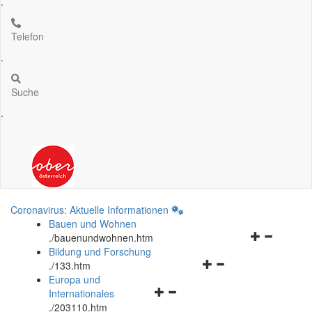
.
Telefon
.
Suche
.
Coronavirus: Aktuelle Informationen
Bauen und Wohnen
Navigationsm
.
/bauenundwohnen.htm
öffnen
Bildung und Forschung
Navigationsmenü
und
.
/133.htm
öffnen
schließen
Europa und
Navigationsmenü
und
Internationales
öffnen
schließen
.
/203110.htm