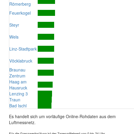
Römerberg
Feuerkogel
Steyr
Wels
Linz-Stadtpark
Vöcklabruck
Braunau
Zentrum
Haag am
Hausruck
Lenzing 3
Traun
Bad Ischl
Es handelt sich um vorläufige Online-Rohdaten aus dem
Luftmessnetz.
Für die Grenzwertprüfung ist der Tagesmittelwert von 0 bis 24 Uhr