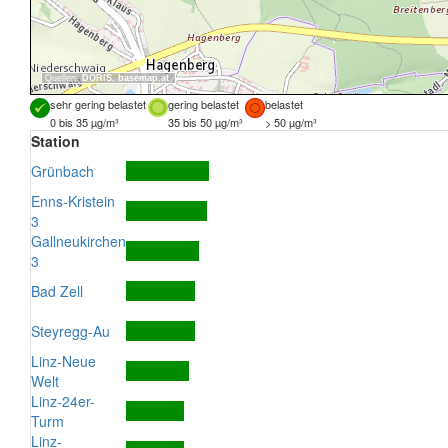
Quellen:
DORIS
,
basemap.at
sehr gering belastet
gering belastet
belastet
0 bis 35 µg/m³
35 bis 50 µg/m³
> 50 µg/m³
Station
Grünbach
Enns-Kristein
3
Gallneukirchen
3
Bad Zell
Steyregg-Au
Linz-Neue
Welt
Linz-24er-
Turm
Linz-