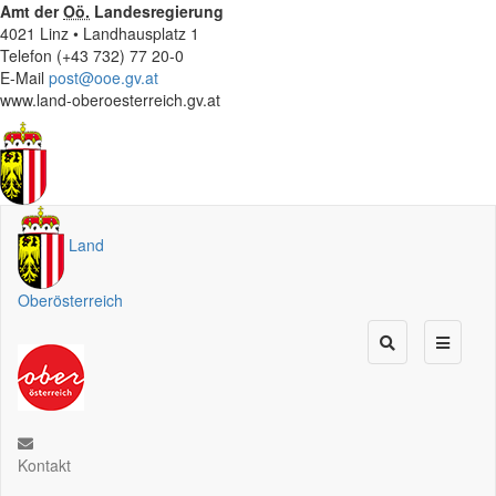
Amt der
Oö.
Landesregierung
4021 Linz • Landhausplatz 1
Telefon (+43 732) 77 20-0
E-Mail
post@ooe.gv.at
www.land-oberoesterreich.gv.at
Land
Oberösterreich
Kontakt