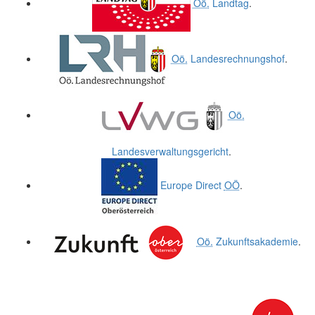
Oö.
Landtag
.
Oö.
Landesrechnungshof
.
Oö.
Landesverwaltungsgericht
.
Europe Direct
OÖ
.
Oö.
Zukunftsakademie
.