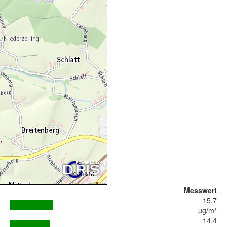
Messwert
15.7
µg/m³
14.4