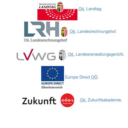
Oö.
Landtag
.
Oö.
Landesrechnungshof
.
Oö.
Landesverwaltungsgericht
.
Europe Direct
OÖ
.
Oö.
Zukunftsakademie
.