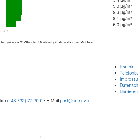
9.3 µg/m³
9.3 µg/m³
9.1 µg/m³
6.0 µg/m³
netz.
 gleitende 24-Stunden Mittelwert gilt als vorläufiger Richtwert.
Kontakt
.
Telefonb
Impress
Datensch
Barrierefr
efon
(+43 732) 77 20-0
• E-Mail
post@ooe.gv.at