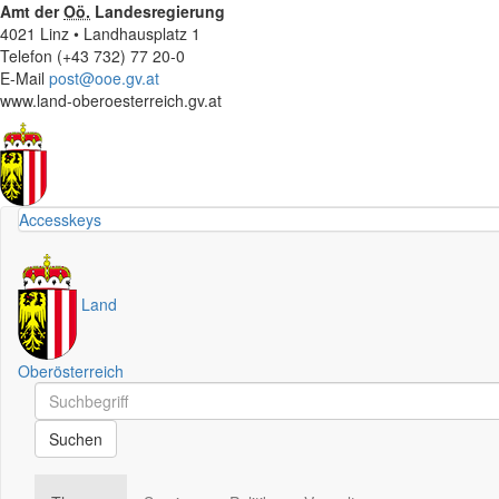
Amt der
Oö.
Landesregierung
4021 Linz • Landhausplatz 1
Telefon (+43 732) 77 20-0
E-Mail
post@ooe.gv.at
www.land-oberoesterreich.gv.at
Accesskeys
Land
Oberösterreich
Schnellsuche
Schnellsuche
Suchen