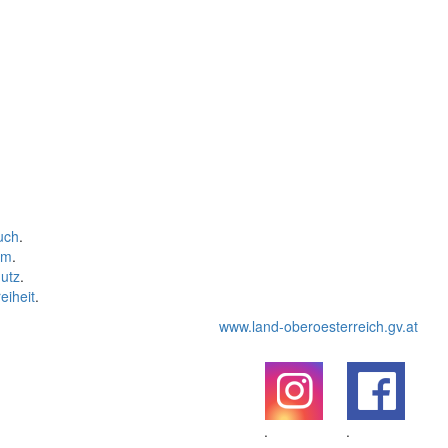
uch
.
um
.
utz
.
eiheit
.
www.land-oberoesterreich.gv.at
.
.