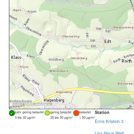
Quellen:
DORIS
,
basemap.at
Station
sehr gering belastet
gering belastet
belastet
0 bis 35 µg/m³
35 bis 50 µg/m³
> 50 µg/m³
Enns-Kristein 3
Linz-Neue Welt