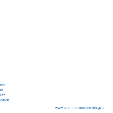
uch
.
um
.
utz
.
eiheit
.
www.land-oberoesterreich.gv.at