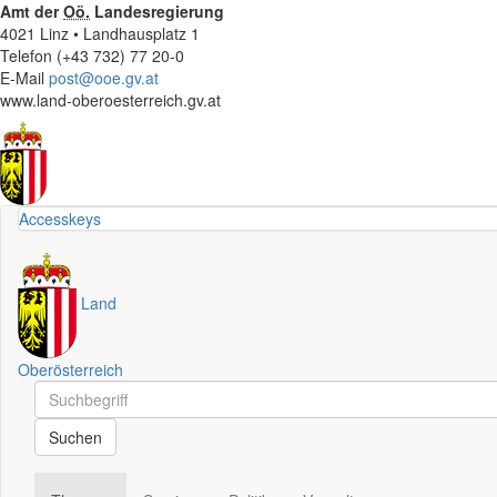
Amt der
Oö.
Landesregierung
4021 Linz • Landhausplatz 1
Telefon (+43 732) 77 20-0
E-Mail
post@ooe.gv.at
www.land-oberoesterreich.gv.at
Accesskeys
Land
Oberösterreich
Schnellsuche
Schnellsuche
Suchen