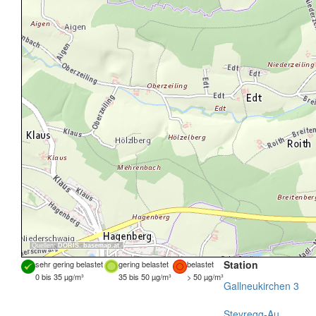
Quellen:
DORIS
,
basemap.at
Station
sehr gering belastet
gering belastet
belastet
0 bis 35 µg/m³
35 bis 50 µg/m³
> 50 µg/m³
Gallneukirchen 3
Steyregg-Au