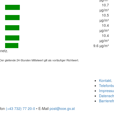
10.7
µg/m³
10.5
µg/m³
10.4
µg/m³
10.4
µg/m³
9.6 µg/m³
netz.
 gleitende 24-Stunden Mittelwert gilt als vorläufiger Richtwert.
Kontakt
.
Telefonb
Impress
Datensch
Barrierefr
efon
(+43 732) 77 20-0
• E-Mail
post@ooe.gv.at