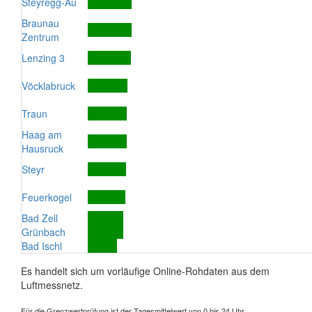
Steyregg-Au
Braunau
Zentrum
Lenzing 3
Vöcklabruck
Traun
Haag am
Hausruck
Steyr
Feuerkogel
Bad Zell
Grünbach
Bad Ischl
Es handelt sich um vorläufige Online-Rohdaten aus dem
Luftmessnetz.
Für die Grenzwertprüfung ist der Tagesmittelwert von 0 bis 24 Uhr