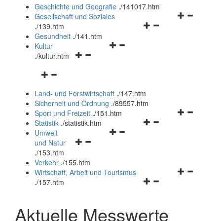
und
Geschichte und Geografie
.
/141017.htm
schließen
Navigationsm
Gesellschaft und Soziales
Navigationsmenü
öffnen
.
/139.htm
öffnen
und
Gesundheit
.
/141.htm
Navigationsmenü
und
schließen
Kultur
Navigationsmenü
öffnen
schließen
.
/kultur.htm
öffnen
und
Navigationsmenü
und
schließen
öffnen
schließen
Land- und Forstwirtschaft
.
/147.htm
und
Sicherheit und Ordnung
.
/89557.htm
schließen
Navigationsm
Sport und Freizeit
.
/151.htm
Navigationsmenü
öffnen
Statistik
.
/statistik.htm
Navigationsmenü
öffnen
und
Umwelt
Navigationsmenü
öffnen
und
schließen
und Natur
öffnen
und
schließen
.
/153.htm
und
schließen
Verkehr
.
/155.htm
schließen
Navigationsm
Wirtschaft, Arbeit und Tourismus
Navigationsmenü
öffnen
.
/157.htm
öffnen
und
und
schließen
Aktuelle Messwerte
schließen