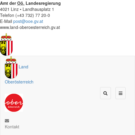
Amt der
Oö.
Landesregierung
4021 Linz • Landhausplatz 1
Telefon (+43 732) 77 20-0
E-Mail
post@ooe.gv.at
www.land-oberoesterreich.gv.at
Land
Oberösterreich
Kontakt