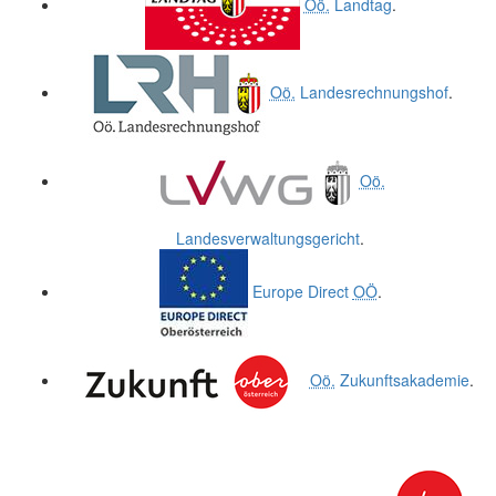
Oö.
Landtag
.
Oö.
Landesrechnungshof
.
Oö.
Landesverwaltungsgericht
.
Europe Direct
OÖ
.
Oö.
Zukunftsakademie
.