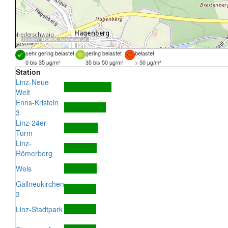
Quellen:
DORIS
,
basemap.at
sehr gering belastet
gering belastet
belastet
0 bis 35 µg/m³
35 bis 50 µg/m³
> 50 µg/m³
Station
Linz-Neue
Welt
Enns-Kristein
3
Linz-24er-
Turm
Linz-
Römerberg
Wels
Gallneukirchen
3
Linz-Stadtpark