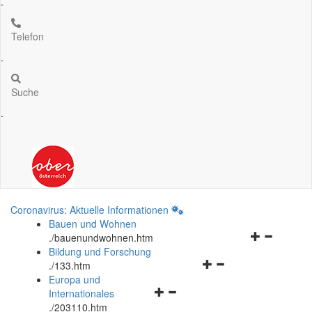
.
Telefon
.
Suche
.
Coronavirus: Aktuelle Informationen
Bauen und Wohnen
Navigationsm
.
/bauenundwohnen.htm
öffnen
Bildung und Forschung
Navigationsmenü
und
.
/133.htm
öffnen
schließen
Europa und
Navigationsmenü
und
Internationales
öffnen
schließen
.
/203110.htm