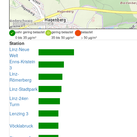
Quellen:
DORIS
,
basemap.at
sehr gering belastet
gering belastet
belastet
0 bis 35 µg/m³
35 bis 50 µg/m³
> 50 µg/m³
Station
Linz-Neue
Welt
Enns-Kristein
3
Linz-
Römerberg
Linz-Stadtpark
Linz-24er-
Turm
Lenzing 3
Vöcklabruck