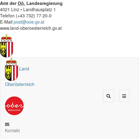
Amt der
Oö.
Landesregierung
4021 Linz • Landhausplatz 1
Telefon (+43 732) 77 20-0
E-Mail
post@ooe.gv.at
www.land-oberoesterreich.gv.at
Land
Oberösterreich
Kontakt