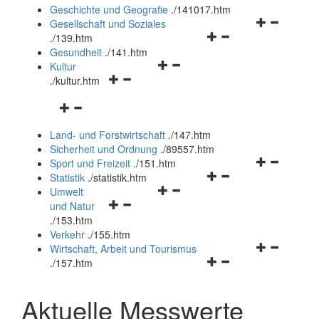
und
Geschichte und Geografie
.
/141017.htm
schließen
Navigationsm
Gesellschaft und Soziales
Navigationsmenü
öffnen
.
/139.htm
öffnen
und
Gesundheit
.
/141.htm
Navigationsmenü
und
schließen
Kultur
Navigationsmenü
öffnen
schließen
.
/kultur.htm
öffnen
und
Navigationsmenü
und
schließen
öffnen
schließen
Land- und Forstwirtschaft
.
/147.htm
und
Sicherheit und Ordnung
.
/89557.htm
schließen
Navigationsm
Sport und Freizeit
.
/151.htm
Navigationsmenü
öffnen
Statistik
.
/statistik.htm
Navigationsmenü
öffnen
und
Umwelt
Navigationsmenü
öffnen
und
schließen
und Natur
öffnen
und
schließen
.
/153.htm
und
schließen
Verkehr
.
/155.htm
schließen
Navigationsm
Wirtschaft, Arbeit und Tourismus
Navigationsmenü
öffnen
.
/157.htm
öffnen
und
und
schließen
Aktuelle Messwerte
schließen