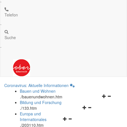
.
Telefon
.
Suche
.
Coronavirus: Aktuelle Informationen
Bauen und Wohnen
Navigationsm
.
/bauenundwohnen.htm
öffnen
Bildung und Forschung
Navigationsmenü
und
.
/133.htm
öffnen
schließen
Europa und
Navigationsmenü
und
Internationales
öffnen
schließen
.
/203110.htm