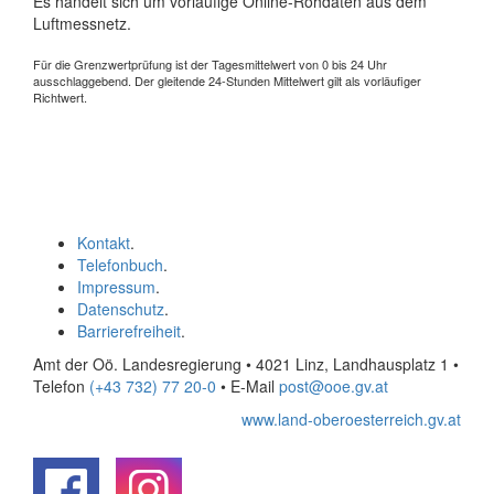
Es handelt sich um vorläufige Online-Rohdaten aus dem
Luftmessnetz.
Für die Grenzwertprüfung ist der Tagesmittelwert von 0 bis 24 Uhr
ausschlaggebend. Der gleitende 24-Stunden Mittelwert gilt als vorläufiger
Richtwert.
Kontakt
.
Telefonbuch
.
Impressum
.
Datenschutz
.
Barrierefreiheit
.
Amt der Oö. Landesregierung • 4021 Linz, Landhausplatz 1
•
Telefon
(+43 732) 77 20-0
• E-Mail
post@ooe.gv.at
www.land-oberoesterreich.gv.at