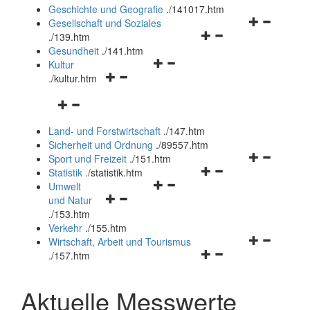
und
Geschichte und Geografie
.
/141017.htm
schließen
Navigationsm
Gesellschaft und Soziales
Navigationsmenü
öffnen
.
/139.htm
öffnen
und
Gesundheit
.
/141.htm
Navigationsmenü
und
schließen
Kultur
Navigationsmenü
öffnen
schließen
.
/kultur.htm
öffnen
und
Navigationsmenü
und
schließen
öffnen
schließen
Land- und Forstwirtschaft
.
/147.htm
und
Sicherheit und Ordnung
.
/89557.htm
schließen
Navigationsm
Sport und Freizeit
.
/151.htm
Navigationsmenü
öffnen
Statistik
.
/statistik.htm
Navigationsmenü
öffnen
und
Umwelt
Navigationsmenü
öffnen
und
schließen
und Natur
öffnen
und
schließen
.
/153.htm
und
schließen
Verkehr
.
/155.htm
schließen
Navigationsm
Wirtschaft, Arbeit und Tourismus
Navigationsmenü
öffnen
.
/157.htm
öffnen
und
und
schließen
Aktuelle Messwerte
schließen