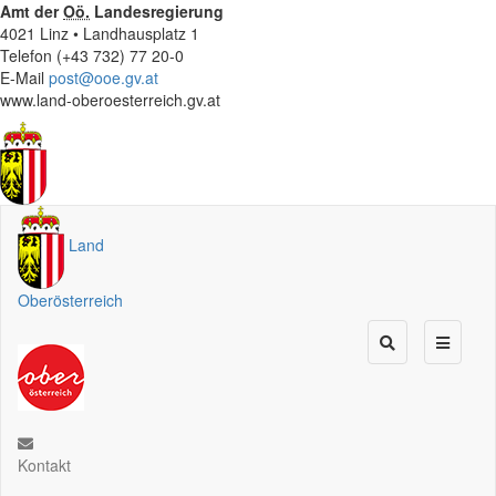
Amt der
Oö.
Landesregierung
4021 Linz • Landhausplatz 1
Telefon (+43 732) 77 20-0
E-Mail
post@ooe.gv.at
www.land-oberoesterreich.gv.at
Land
Oberösterreich
Kontakt