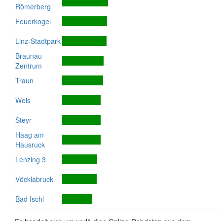
Römerberg
Feuerkogel
Linz-Stadtpark
Braunau
Zentrum
Traun
Wels
Steyr
Haag am
Hausruck
Lenzing 3
Vöcklabruck
Bad Ischl