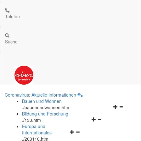
.
Telefon
.
Suche
.
Coronavirus: Aktuelle Informationen
Bauen und Wohnen
Navigationsm
.
/bauenundwohnen.htm
öffnen
Bildung und Forschung
Navigationsmenü
und
.
/133.htm
öffnen
schließen
Europa und
Navigationsmenü
und
Internationales
öffnen
schließen
.
/203110.htm