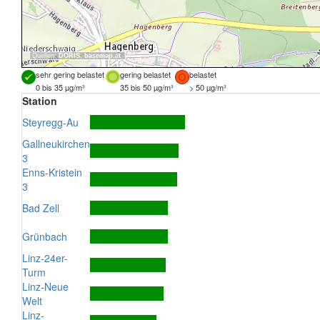
Quellen:
DORIS
,
basemap.at
sehr gering belastet
gering belastet
belastet
0 bis 35 µg/m³
35 bis 50 µg/m³
> 50 µg/m³
Station
Steyregg-Au
Gallneukirchen
3
Enns-Kristein
3
Bad Zell
Grünbach
Linz-24er-
Turm
Linz-Neue
Welt
Linz-