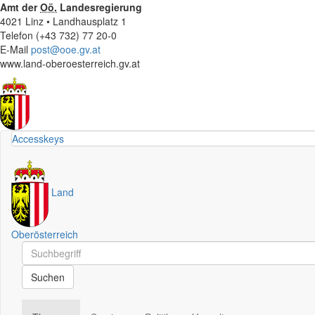
Amt der
Oö.
Landesregierung
4021 Linz • Landhausplatz 1
Telefon (+43 732) 77 20-0
E-Mail
post@ooe.gv.at
www.land-oberoesterreich.gv.at
Accesskeys
Land
Oberösterreich
Schnellsuche
Schnellsuche
Suchen