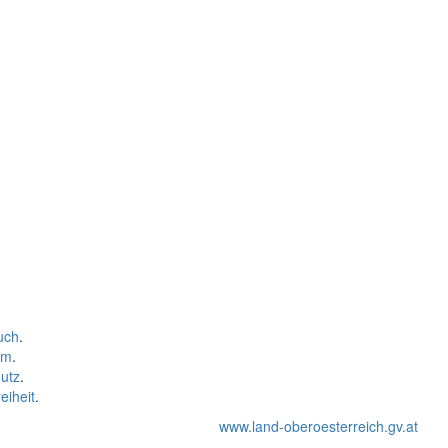
uch
.
um
.
utz
.
eiheit
.
www.land-oberoesterreich.gv.at