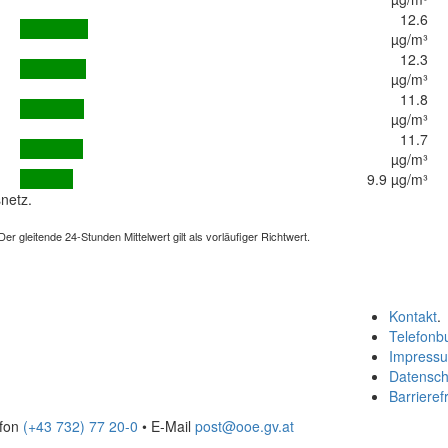
12.6
µg/m³
12.3
µg/m³
11.8
µg/m³
11.7
µg/m³
9.9 µg/m³
netz.
 gleitende 24-Stunden Mittelwert gilt als vorläufiger Richtwert.
Kontakt
.
Telefonb
Impress
Datensch
Barrierefr
efon
(+43 732) 77 20-0
• E-Mail
post@ooe.gv.at