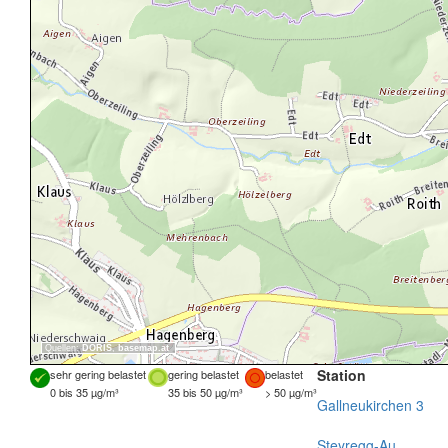
Quellen:
DORIS
,
basemap.at
Station
sehr gering belastet
gering belastet
belastet
0 bis 35 µg/m³
35 bis 50 µg/m³
> 50 µg/m³
Gallneukirchen 3
Steyregg-Au