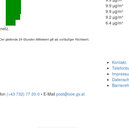
9.9 µg/m³
9.9 µg/m³
9.2 µg/m³
6.4 µg/m³
netz.
 gleitende 24-Stunden Mittelwert gilt als vorläufiger Richtwert.
Kontakt
.
Telefonb
Impress
Datensch
Barrierefr
efon
(+43 732) 77 20-0
• E-Mail
post@ooe.gv.at