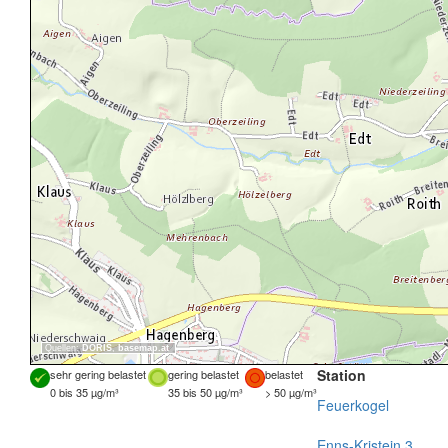
Quellen:
DORIS
,
basemap.at
Station
sehr gering belastet
gering belastet
belastet
0 bis 35 µg/m³
35 bis 50 µg/m³
> 50 µg/m³
Feuerkogel
Enns-Kristein 3