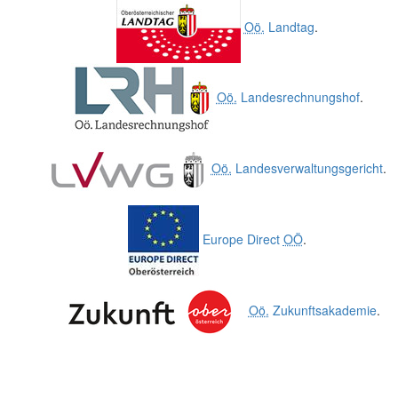
Oö.
Landtag
.
Oö.
Landesrechnungshof
.
Oö.
Landesverwaltungsgericht
.
Europe Direct
OÖ
.
Oö.
Zukunftsakademie
.