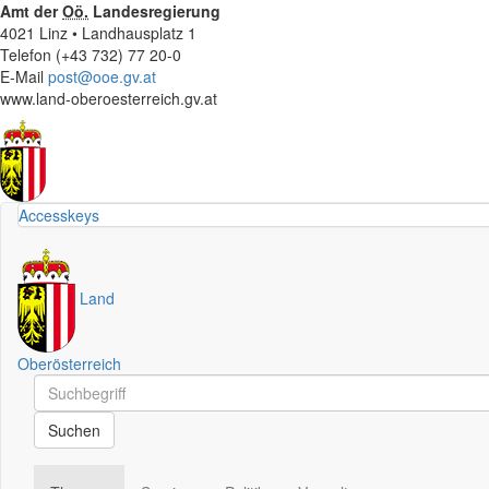
Amt der
Oö.
Landesregierung
4021 Linz • Landhausplatz 1
Telefon (+43 732) 77 20-0
E-Mail
post@ooe.gv.at
www.land-oberoesterreich.gv.at
Accesskeys
Land
Oberösterreich
Schnellsuche
Schnellsuche
Suchen