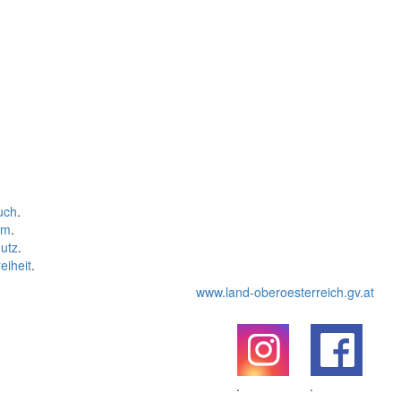
uch
.
um
.
utz
.
eiheit
.
www.land-oberoesterreich.gv.at
.
.