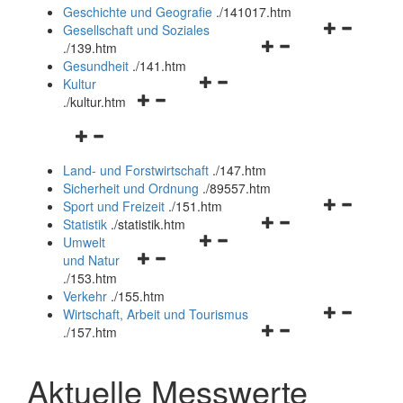
und
Geschichte und Geografie
.
/141017.htm
schließen
Navigationsm
Gesellschaft und Soziales
Navigationsmenü
öffnen
.
/139.htm
öffnen
und
Gesundheit
.
/141.htm
Navigationsmenü
und
schließen
Kultur
Navigationsmenü
öffnen
schließen
.
/kultur.htm
öffnen
und
Navigationsmenü
und
schließen
öffnen
schließen
Land- und Forstwirtschaft
.
/147.htm
und
Sicherheit und Ordnung
.
/89557.htm
schließen
Navigationsm
Sport und Freizeit
.
/151.htm
Navigationsmenü
öffnen
Statistik
.
/statistik.htm
Navigationsmenü
öffnen
und
Umwelt
Navigationsmenü
öffnen
und
schließen
und Natur
öffnen
und
schließen
.
/153.htm
und
schließen
Verkehr
.
/155.htm
schließen
Navigationsm
Wirtschaft, Arbeit und Tourismus
Navigationsmenü
öffnen
.
/157.htm
öffnen
und
und
schließen
Aktuelle Messwerte
schließen