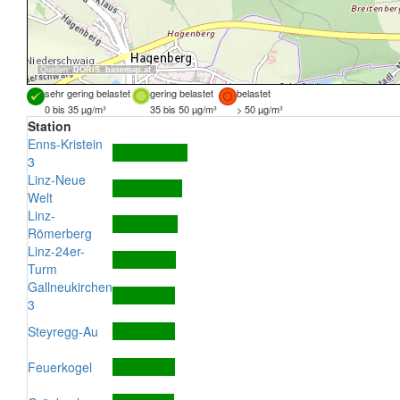
Quellen:
DORIS
,
basemap.at
sehr gering belastet
gering belastet
belastet
0 bis 35 µg/m³
35 bis 50 µg/m³
> 50 µg/m³
Station
Enns-Kristein
3
Linz-Neue
Welt
Linz-
Römerberg
Linz-24er-
Turm
Gallneukirchen
3
Steyregg-Au
Feuerkogel