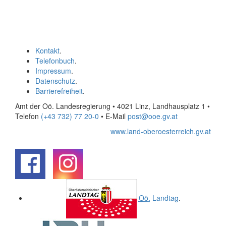
Kontakt
.
Telefonbuch
.
Impressum
.
Datenschutz
.
Barrierefreiheit
.
Amt der Oö. Landesregierung • 4021 Linz, Landhausplatz 1
•
Telefon
(+43 732) 77 20-0
• E-Mail
post@ooe.gv.at
www.land-oberoesterreich.gv.at
.
.
Oö.
Landtag
.