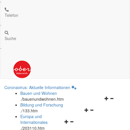
.
Telefon
.
Suche
.
Coronavirus: Aktuelle Informationen
Bauen und Wohnen
Navigationsm
.
/bauenundwohnen.htm
öffnen
Bildung und Forschung
Navigationsmenü
und
.
/133.htm
öffnen
schließen
Europa und
Navigationsmenü
und
Internationales
öffnen
schließen
.
/203110.htm