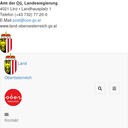
Amt der
Oö.
Landesregierung
4021 Linz • Landhausplatz 1
Telefon (+43 732) 77 20-0
E-Mail
post@ooe.gv.at
www.land-oberoesterreich.gv.at
Land
Oberösterreich
Kontakt