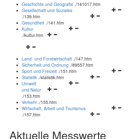
und
Geschichte und Geografie
.
/141017.htm
schließen
Navigationsm
Gesellschaft und Soziales
Navigationsmenü
öffnen
.
/139.htm
öffnen
und
Gesundheit
.
/141.htm
Navigationsmenü
und
schließen
Kultur
Navigationsmenü
öffnen
schließen
.
/kultur.htm
öffnen
und
Navigationsmenü
und
schließen
öffnen
schließen
Land- und Forstwirtschaft
.
/147.htm
und
Sicherheit und Ordnung
.
/89557.htm
schließen
Navigationsm
Sport und Freizeit
.
/151.htm
Navigationsmenü
öffnen
Statistik
.
/statistik.htm
Navigationsmenü
öffnen
und
Umwelt
Navigationsmenü
öffnen
und
schließen
und Natur
öffnen
und
schließen
.
/153.htm
und
schließen
Verkehr
.
/155.htm
schließen
Navigationsm
Wirtschaft, Arbeit und Tourismus
Navigationsmenü
öffnen
.
/157.htm
öffnen
und
und
schließen
Aktuelle Messwerte
schließen