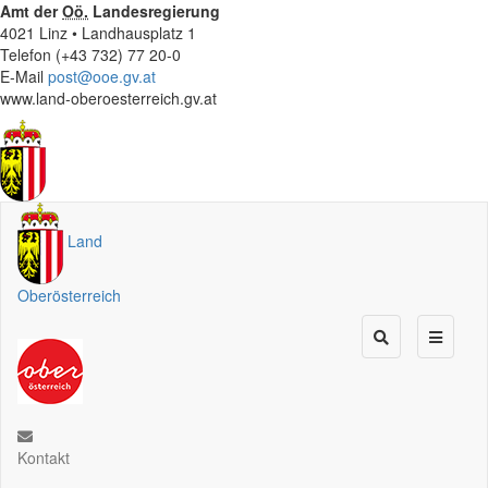
Amt der
Oö.
Landesregierung
4021 Linz • Landhausplatz 1
Telefon (+43 732) 77 20-0
E-Mail
post@ooe.gv.at
www.land-oberoesterreich.gv.at
Land
Oberösterreich
Kontakt