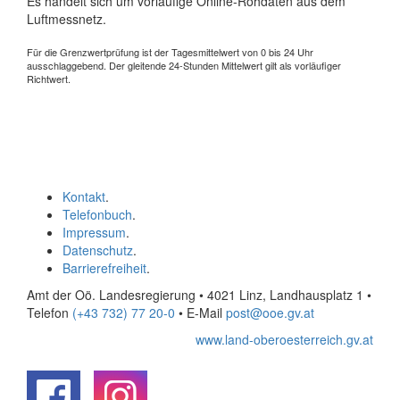
Es handelt sich um vorläufige Online-Rohdaten aus dem
Luftmessnetz.
Für die Grenzwertprüfung ist der Tagesmittelwert von 0 bis 24 Uhr
ausschlaggebend. Der gleitende 24-Stunden Mittelwert gilt als vorläufiger
Richtwert.
Kontakt
.
Telefonbuch
.
Impressum
.
Datenschutz
.
Barrierefreiheit
.
Amt der Oö. Landesregierung • 4021 Linz, Landhausplatz 1
•
Telefon
(+43 732) 77 20-0
• E-Mail
post@ooe.gv.at
www.land-oberoesterreich.gv.at