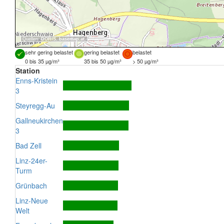
Quellen:
DORIS
,
basemap.at
sehr gering belastet
gering belastet
belastet
0 bis 35 µg/m³
35 bis 50 µg/m³
> 50 µg/m³
Station
Enns-Kristein
3
Steyregg-Au
Gallneukirchen
3
Bad Zell
Linz-24er-
Turm
Grünbach
Linz-Neue
Welt