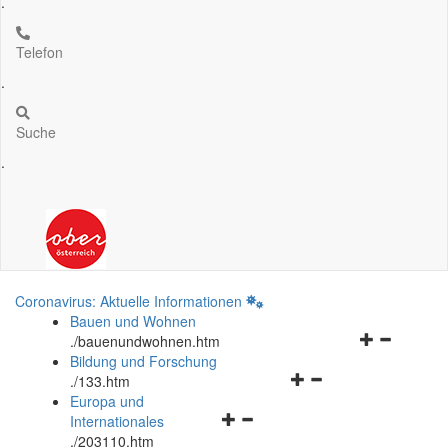
.
Telefon
.
Suche
.
Coronavirus: Aktuelle Informationen
Bauen und Wohnen
Navigationsm
.
/bauenundwohnen.htm
öffnen
Bildung und Forschung
Navigationsmenü
und
.
/133.htm
öffnen
schließen
Europa und
Navigationsmenü
und
Internationales
öffnen
schließen
.
/203110.htm