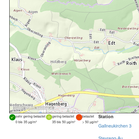
Quellen:
DORIS
,
basemap.at
Station
sehr gering belastet
gering belastet
belastet
0 bis 35 µg/m³
35 bis 50 µg/m³
> 50 µg/m³
Gallneukirchen 3
Steyregg-Au