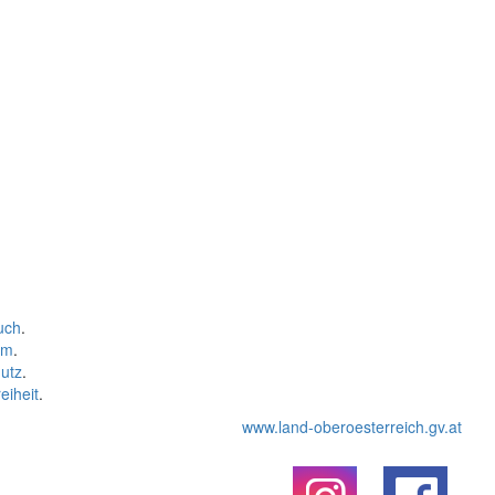
uch
.
um
.
utz
.
eiheit
.
www.land-oberoesterreich.gv.at