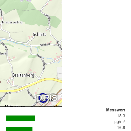
Messwert
18.3
µg/m³
16.8