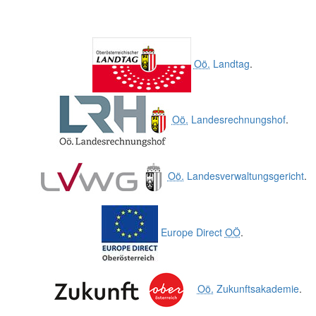
Oö.
Landtag
.
Oö.
Landesrechnungshof
.
Oö.
Landesverwaltungsgericht
.
Europe Direct
OÖ
.
Oö.
Zukunftsakademie
.