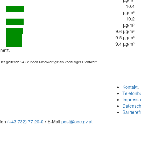
10.4
µg/m³
10.2
µg/m³
9.6 µg/m³
9.5 µg/m³
9.4 µg/m³
netz.
 gleitende 24-Stunden Mittelwert gilt als vorläufiger Richtwert.
Kontakt
.
Telefonb
Impress
Datensch
Barrierefr
efon
(+43 732) 77 20-0
• E-Mail
post@ooe.gv.at