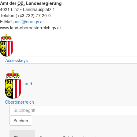
Amt der
Oö.
Landesregierung
4021 Linz • Landhausplatz 1
Telefon (+43 732) 77 20-0
E-Mail
post@ooe.gv.at
www.land-oberoesterreich.gv.at
Accesskeys
Land
Oberösterreich
Schnellsuche
Schnellsuche
Suchen