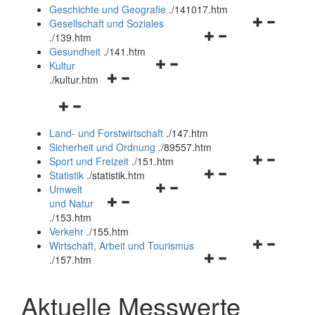
und
Geschichte und Geografie
.
/141017.htm
schließen
Navigationsm
Gesellschaft und Soziales
Navigationsmenü
öffnen
.
/139.htm
öffnen
und
Gesundheit
.
/141.htm
Navigationsmenü
und
schließen
Kultur
Navigationsmenü
öffnen
schließen
.
/kultur.htm
öffnen
und
Navigationsmenü
und
schließen
öffnen
schließen
Land- und Forstwirtschaft
.
/147.htm
und
Sicherheit und Ordnung
.
/89557.htm
schließen
Navigationsm
Sport und Freizeit
.
/151.htm
Navigationsmenü
öffnen
Statistik
.
/statistik.htm
Navigationsmenü
öffnen
und
Umwelt
Navigationsmenü
öffnen
und
schließen
und Natur
öffnen
und
schließen
.
/153.htm
und
schließen
Verkehr
.
/155.htm
schließen
Navigationsm
Wirtschaft, Arbeit und Tourismus
Navigationsmenü
öffnen
.
/157.htm
öffnen
und
und
schließen
Aktuelle Messwerte
schließen