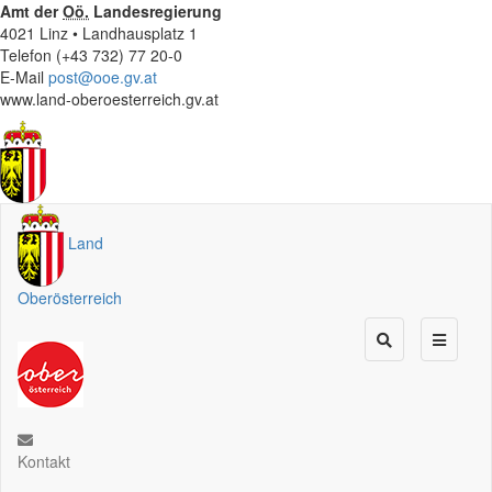
Amt der
Oö.
Landesregierung
4021 Linz • Landhausplatz 1
Telefon (+43 732) 77 20-0
E-Mail
post@ooe.gv.at
www.land-oberoesterreich.gv.at
Land
Oberösterreich
Kontakt