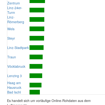
Zentrum
Linz-24er-
Turm
Linz-
Römerberg
Wels
Steyr
Linz-Stadtpark
Traun
Vöcklabruck
Lenzing 3
Haag am
Hausruck
Bad Ischl
Es handelt sich um vorläufige Online-Rohdaten aus dem