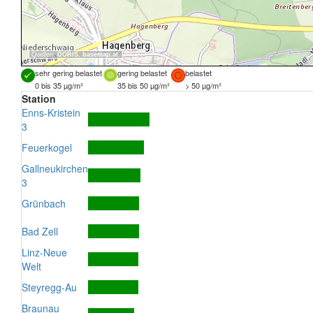
Quellen:
DORIS
,
basemap.at
sehr gering belastet
gering belastet
belastet
0 bis 35 µg/m³
35 bis 50 µg/m³
> 50 µg/m³
Station
Enns-Kristein
3
Feuerkogel
Gallneukirchen
3
Grünbach
Bad Zell
Linz-Neue
Welt
Steyregg-Au
Braunau