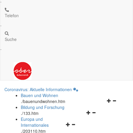
.
Telefon
.
Suche
.
Coronavirus: Aktuelle Informationen
Bauen und Wohnen
Navigationsm
.
/bauenundwohnen.htm
öffnen
Bildung und Forschung
Navigationsmenü
und
.
/133.htm
öffnen
schließen
Europa und
Navigationsmenü
und
Internationales
öffnen
schließen
.
/203110.htm