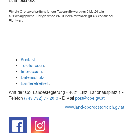
Luftmessnetz.
Für die Grenzwertprüfung ist der Tagesmittelwert von 0 bis 24 Uhr
ausschlaggebend. Der gleitende 24-Stunden Mittelwert gilt als vorläufiger
Richtwert.
Kontakt
.
Telefonbuch
.
Impressum
.
Datenschutz
.
Barrierefreiheit
.
Amt der Oö. Landesregierung • 4021 Linz, Landhausplatz 1
•
Telefon
(+43 732) 77 20-0
• E-Mail
post@ooe.gv.at
www.land-oberoesterreich.gv.at