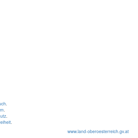
uch
.
um
.
utz
.
eiheit
.
www.land-oberoesterreich.gv.at