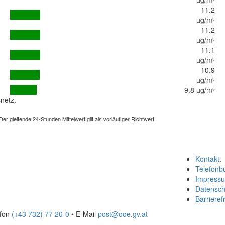
11.2
µg/m³
11.2
µg/m³
11.1
µg/m³
10.9
µg/m³
9.8 µg/m³
netz.
 gleitende 24-Stunden Mittelwert gilt als vorläufiger Richtwert.
Kontakt
.
Telefonb
Impress
Datensch
Barrierefr
efon
(+43 732) 77 20-0
• E-Mail
post@ooe.gv.at