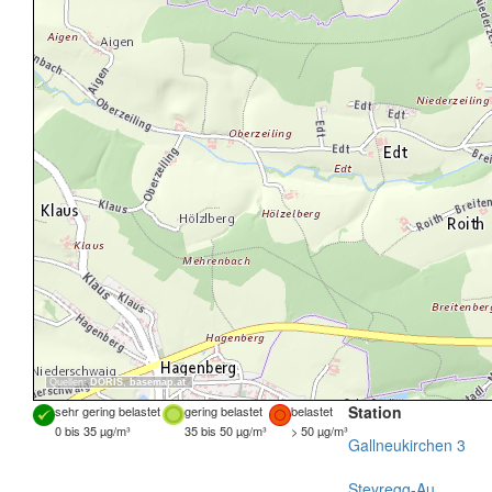
Quellen:
DORIS
,
basemap.at
Station
sehr gering belastet
gering belastet
belastet
0 bis 35 µg/m³
35 bis 50 µg/m³
> 50 µg/m³
Gallneukirchen 3
Steyregg-Au