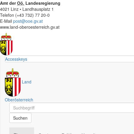
Amt der
Oö.
Landesregierung
4021 Linz • Landhausplatz 1
Telefon (+43 732) 77 20-0
E-Mail
post@ooe.gv.at
www.land-oberoesterreich.gv.at
Accesskeys
Land
Oberösterreich
Schnellsuche
Schnellsuche
Suchen