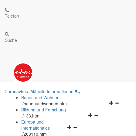
.
Telefon
.
Suche
.
Coronavirus: Aktuelle Informationen
Bauen und Wohnen
Navigationsm
.
/bauenundwohnen.htm
öffnen
Bildung und Forschung
Navigationsmenü
und
.
/133.htm
öffnen
schließen
Europa und
Navigationsmenü
und
Internationales
öffnen
schließen
.
/203110.htm