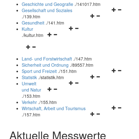
und
Geschichte und Geografie
.
/141017.htm
schließen
Navigationsm
Gesellschaft und Soziales
Navigationsmenü
öffnen
.
/139.htm
öffnen
und
Gesundheit
.
/141.htm
Navigationsmenü
und
schließen
Kultur
Navigationsmenü
öffnen
schließen
.
/kultur.htm
öffnen
und
Navigationsmenü
und
schließen
öffnen
schließen
Land- und Forstwirtschaft
.
/147.htm
und
Sicherheit und Ordnung
.
/89557.htm
schließen
Navigationsm
Sport und Freizeit
.
/151.htm
Navigationsmenü
öffnen
Statistik
.
/statistik.htm
Navigationsmenü
öffnen
und
Umwelt
Navigationsmenü
öffnen
und
schließen
und Natur
öffnen
und
schließen
.
/153.htm
und
schließen
Verkehr
.
/155.htm
schließen
Navigationsm
Wirtschaft, Arbeit und Tourismus
Navigationsmenü
öffnen
.
/157.htm
öffnen
und
und
schließen
Aktuelle Messwerte
schließen