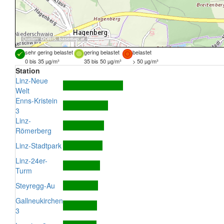
Quellen:
DORIS
,
basemap.at
sehr gering belastet
gering belastet
belastet
0 bis 35 µg/m³
35 bis 50 µg/m³
> 50 µg/m³
Station
Linz-Neue
Welt
Enns-Kristein
3
Linz-
Römerberg
Linz-Stadtpark
Linz-24er-
Turm
Steyregg-Au
Gallneukirchen
3