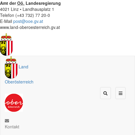
Amt der
Oö.
Landesregierung
4021 Linz • Landhausplatz 1
Telefon (+43 732) 77 20-0
E-Mail
post@ooe.gv.at
www.land-oberoesterreich.gv.at
Land
Oberösterreich
Kontakt