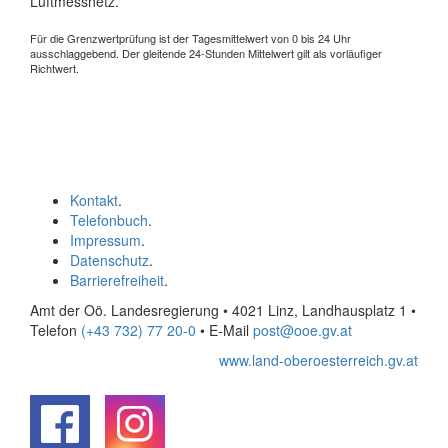
Luftmessnetz.
Für die Grenzwertprüfung ist der Tagesmittelwert von 0 bis 24 Uhr
ausschlaggebend. Der gleitende 24-Stunden Mittelwert gilt als vorläufiger
Richtwert.
Kontakt
.
Telefonbuch
.
Impressum
.
Datenschutz
.
Barrierefreiheit
.
Amt der Oö. Landesregierung • 4021 Linz, Landhausplatz 1
•
Telefon
(+43 732) 77 20-0
• E-Mail
post@ooe.gv.at
www.land-oberoesterreich.gv.at