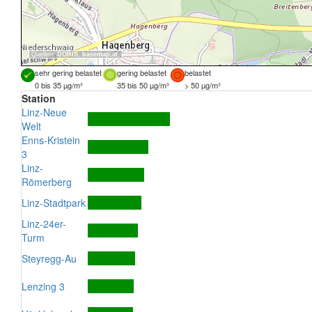
Quellen:
DORIS
,
basemap.at
sehr gering belastet
gering belastet
belastet
0 bis 35 µg/m³
35 bis 50 µg/m³
> 50 µg/m³
Station
Linz-Neue
Welt
Enns-Kristein
3
Linz-
Römerberg
Linz-Stadtpark
Linz-24er-
Turm
Steyregg-Au
Lenzing 3