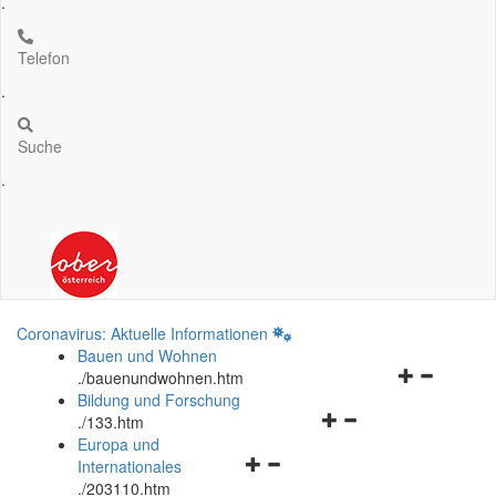
.
Telefon
.
Suche
.
Coronavirus: Aktuelle Informationen
Bauen und Wohnen
Navigationsm
.
/bauenundwohnen.htm
öffnen
Bildung und Forschung
Navigationsmenü
und
.
/133.htm
öffnen
schließen
Europa und
Navigationsmenü
und
Internationales
öffnen
schließen
.
/203110.htm