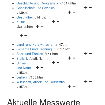
und
Geschichte und Geografie
.
/141017.htm
schließen
Navigationsm
Gesellschaft und Soziales
Navigationsmenü
öffnen
.
/139.htm
öffnen
und
Gesundheit
.
/141.htm
Navigationsmenü
und
schließen
Kultur
Navigationsmenü
öffnen
schließen
.
/kultur.htm
öffnen
und
Navigationsmenü
und
schließen
öffnen
schließen
Land- und Forstwirtschaft
.
/147.htm
und
Sicherheit und Ordnung
.
/89557.htm
schließen
Navigationsm
Sport und Freizeit
.
/151.htm
Navigationsmenü
öffnen
Statistik
.
/statistik.htm
Navigationsmenü
öffnen
und
Umwelt
Navigationsmenü
öffnen
und
schließen
und Natur
öffnen
und
schließen
.
/153.htm
und
schließen
Verkehr
.
/155.htm
schließen
Navigationsm
Wirtschaft, Arbeit und Tourismus
Navigationsmenü
öffnen
.
/157.htm
öffnen
und
und
schließen
Aktuelle Messwerte
schließen