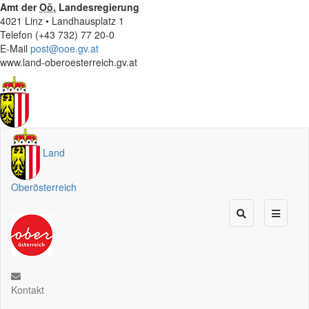
Amt der
Oö.
Landesregierung
4021 Linz • Landhausplatz 1
Telefon (+43 732) 77 20-0
E-Mail
post@ooe.gv.at
www.land-oberoesterreich.gv.at
Land
Oberösterreich
Kontakt