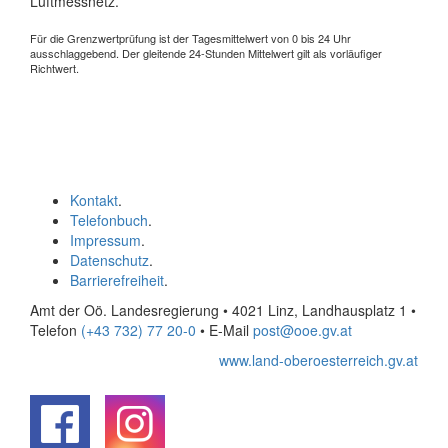
Luftmessnetz.
Für die Grenzwertprüfung ist der Tagesmittelwert von 0 bis 24 Uhr
ausschlaggebend. Der gleitende 24-Stunden Mittelwert gilt als vorläufiger
Richtwert.
Kontakt
.
Telefonbuch
.
Impressum
.
Datenschutz
.
Barrierefreiheit
.
Amt der Oö. Landesregierung • 4021 Linz, Landhausplatz 1
•
Telefon
(+43 732) 77 20-0
• E-Mail
post@ooe.gv.at
www.land-oberoesterreich.gv.at