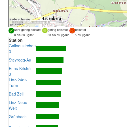
Quellen:
DORIS
,
basemap.at
sehr gering belastet
gering belastet
belastet
0 bis 35 µg/m³
35 bis 50 µg/m³
> 50 µg/m³
Station
Gallneukirchen
3
Steyregg-Au
Enns-Kristein
3
Linz-24er-
Turm
Bad Zell
Linz-Neue
Welt
Grünbach