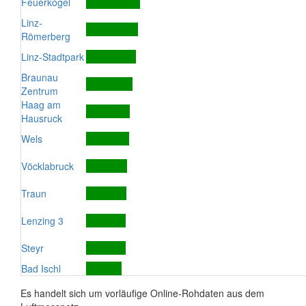
Feuerkogel
Linz-
Römerberg
Linz-Stadtpark
Braunau
Zentrum
Haag am
Hausruck
Wels
Vöcklabruck
Traun
Lenzing 3
Steyr
Bad Ischl
Es handelt sich um vorläufige Online-Rohdaten aus dem