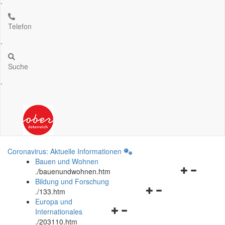
.
Telefon
.
Suche
.
Coronavirus: Aktuelle Informationen
Bauen und Wohnen
Navigationsm
.
/bauenundwohnen.htm
öffnen
Bildung und Forschung
Navigationsmenü
und
.
/133.htm
öffnen
schließen
Europa und
Navigationsmenü
und
Internationales
öffnen
schließen
.
/203110.htm