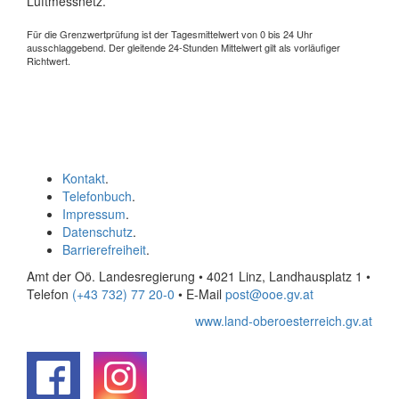
Luftmessnetz.
Für die Grenzwertprüfung ist der Tagesmittelwert von 0 bis 24 Uhr
ausschlaggebend. Der gleitende 24-Stunden Mittelwert gilt als vorläufiger
Richtwert.
Kontakt
.
Telefonbuch
.
Impressum
.
Datenschutz
.
Barrierefreiheit
.
Amt der Oö. Landesregierung • 4021 Linz, Landhausplatz 1
•
Telefon
(+43 732) 77 20-0
• E-Mail
post@ooe.gv.at
www.land-oberoesterreich.gv.at