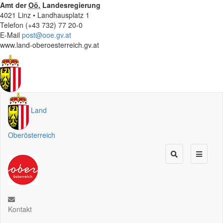
Amt der
Oö.
Landesregierung
4021 Linz • Landhausplatz 1
Telefon (+43 732) 77 20-0
E-Mail
post@ooe.gv.at
www.land-oberoesterreich.gv.at
Land
Oberösterreich
Kontakt