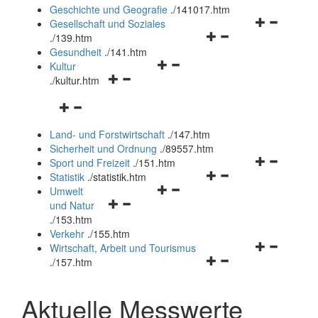
und
Geschichte und Geografie
.
/141017.htm
schließen
Navigationsm
Gesellschaft und Soziales
Navigationsmenü
öffnen
.
/139.htm
öffnen
und
Gesundheit
.
/141.htm
Navigationsmenü
und
schließen
Kultur
Navigationsmenü
öffnen
schließen
.
/kultur.htm
öffnen
und
Navigationsmenü
und
schließen
öffnen
schließen
Land- und Forstwirtschaft
.
/147.htm
und
Sicherheit und Ordnung
.
/89557.htm
schließen
Navigationsm
Sport und Freizeit
.
/151.htm
Navigationsmenü
öffnen
Statistik
.
/statistik.htm
Navigationsmenü
öffnen
und
Umwelt
Navigationsmenü
öffnen
und
schließen
und Natur
öffnen
und
schließen
.
/153.htm
und
schließen
Verkehr
.
/155.htm
schließen
Navigationsm
Wirtschaft, Arbeit und Tourismus
Navigationsmenü
öffnen
.
/157.htm
öffnen
und
und
schließen
Aktuelle Messwerte
schließen