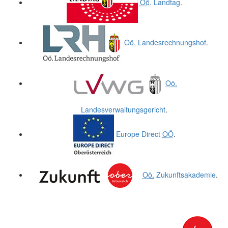
Oö.
Landtag
.
Oö.
Landesrechnungshof
.
Oö.
Landesverwaltungsgericht
.
Europe Direct
OÖ
.
Oö.
Zukunftsakademie
.