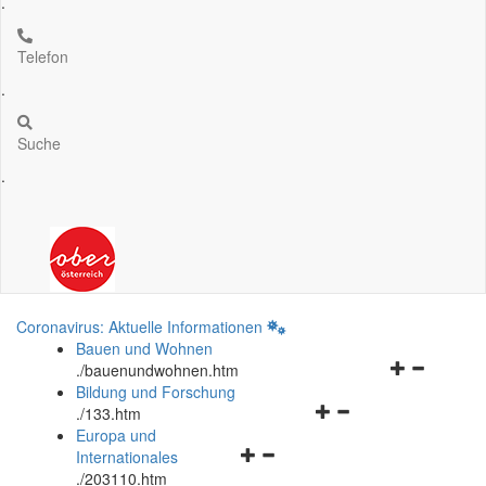
.
Telefon
.
Suche
.
Coronavirus: Aktuelle Informationen
Bauen und Wohnen
Navigationsm
.
/bauenundwohnen.htm
öffnen
Bildung und Forschung
Navigationsmenü
und
.
/133.htm
öffnen
schließen
Europa und
Navigationsmenü
und
Internationales
öffnen
schließen
.
/203110.htm