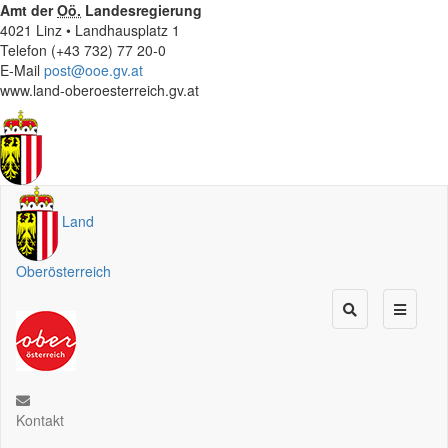
Amt der
Oö.
Landesregierung
4021 Linz • Landhausplatz 1
Telefon (+43 732) 77 20-0
E-Mail
post@ooe.gv.at
www.land-oberoesterreich.gv.at
Land
Oberösterreich
Kontakt