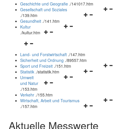
und
Geschichte und Geografie
.
/141017.htm
schließen
Navigationsm
Gesellschaft und Soziales
Navigationsmenü
öffnen
.
/139.htm
öffnen
und
Gesundheit
.
/141.htm
Navigationsmenü
und
schließen
Kultur
Navigationsmenü
öffnen
schließen
.
/kultur.htm
öffnen
und
Navigationsmenü
und
schließen
öffnen
schließen
Land- und Forstwirtschaft
.
/147.htm
und
Sicherheit und Ordnung
.
/89557.htm
schließen
Navigationsm
Sport und Freizeit
.
/151.htm
Navigationsmenü
öffnen
Statistik
.
/statistik.htm
Navigationsmenü
öffnen
und
Umwelt
Navigationsmenü
öffnen
und
schließen
und Natur
öffnen
und
schließen
.
/153.htm
und
schließen
Verkehr
.
/155.htm
schließen
Navigationsm
Wirtschaft, Arbeit und Tourismus
Navigationsmenü
öffnen
.
/157.htm
öffnen
und
und
schließen
Aktuelle Messwerte
schließen