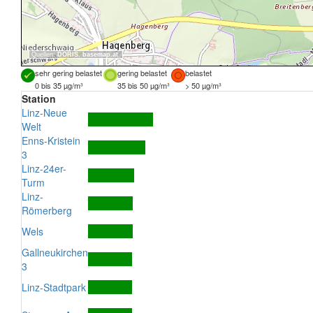
Quellen:
DORIS
,
basemap.at
sehr gering belastet
gering belastet
belastet
0 bis 35 µg/m³
35 bis 50 µg/m³
> 50 µg/m³
Station
Linz-Neue
Welt
Enns-Kristein
3
Linz-24er-
Turm
Linz-
Römerberg
Wels
Gallneukirchen
3
Linz-Stadtpark