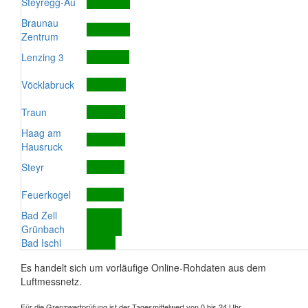
Steyregg-Au
Braunau
Zentrum
Lenzing 3
Vöcklabruck
Traun
Haag am
Hausruck
Steyr
Feuerkogel
Bad Zell
Grünbach
Bad Ischl
Es handelt sich um vorläufige Online-Rohdaten aus dem
Luftmessnetz.
Für die Grenzwertprüfung ist der Tagesmittelwert von 0 bis 24 Uhr