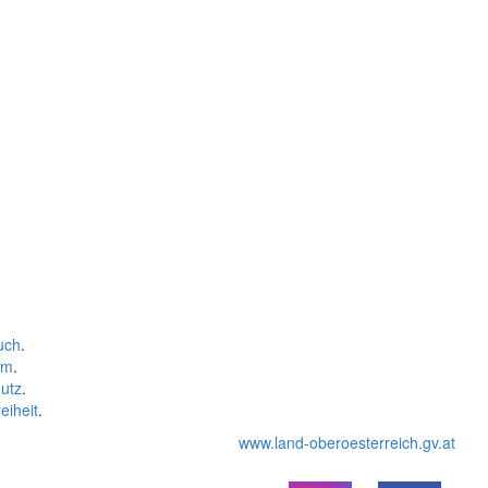
uch
.
um
.
utz
.
eiheit
.
www.land-oberoesterreich.gv.at