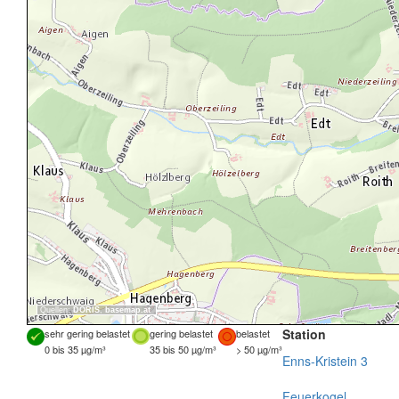
Quellen:
DORIS
,
basemap.at
Station
sehr gering belastet
gering belastet
belastet
0 bis 35 µg/m³
35 bis 50 µg/m³
> 50 µg/m³
Enns-Kristein 3
Feuerkogel