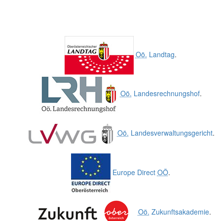
Oö.
Landtag
.
Oö.
Landesrechnungshof
.
Oö.
Landesverwaltungsgericht
.
Europe Direct
OÖ
.
Oö.
Zukunftsakademie
.