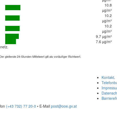
10.8
µg/m³
10.2
µg/m³
10.2
µg/m³
9.7 µg/m³
7.6 µg/m³
netz.
 gleitende 24-Stunden Mittelwert gilt als vorläufiger Richtwert.
Kontakt
.
Telefonb
Impress
Datensch
Barrierefr
efon
(+43 732) 77 20-0
• E-Mail
post@ooe.gv.at