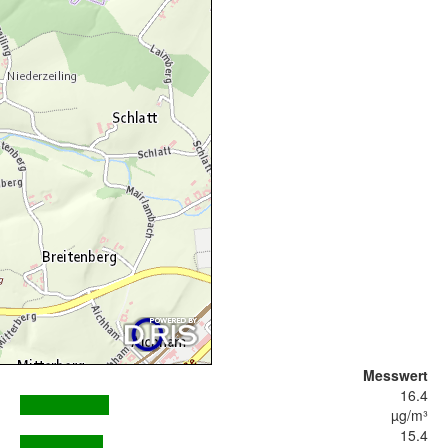
Messwert
16.4
µg/m³
15.4