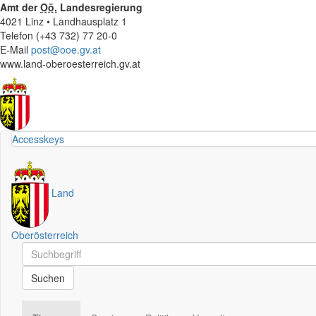
Amt der
Oö.
Landesregierung
4021 Linz • Landhausplatz 1
Telefon (+43 732) 77 20-0
E-Mail
post@ooe.gv.at
www.land-oberoesterreich.gv.at
Accesskeys
Land
Oberösterreich
Schnellsuche
Schnellsuche
Suchen