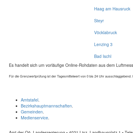
Haag am Hausruck
Steyr
Vöcklabruck
Lenzing 3
Bad Ischl
Es handelt sich um vorläufige Online-Rohdaten aus dem Luftmess
Für die Grenzwertprüfung ist der Tagesmittelwert von 0 bis 24 Uhr ausschlaggebend. Der
Amtstafel
.
Bezirkshauptmannschaften
.
Gemeinden
.
Medienservice
.
Amt der Oö. Landesregierung • 4021 Linz, Landhausplatz 1
• Tel