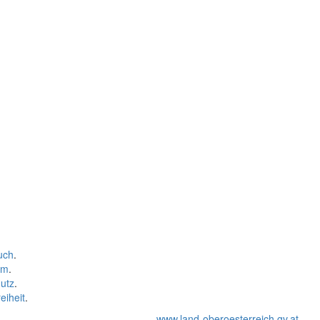
uch
.
um
.
utz
.
eiheit
.
www.land-oberoesterreich.gv.at