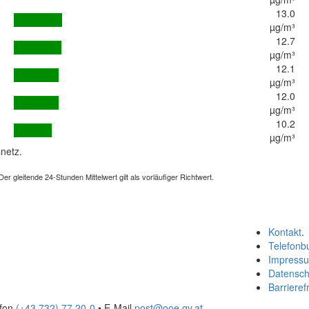
13.0
µg/m³
12.7
µg/m³
12.1
µg/m³
12.0
µg/m³
10.2
µg/m³
netz.
 gleitende 24-Stunden Mittelwert gilt als vorläufiger Richtwert.
Kontakt
.
Telefonb
Impress
Datensch
Barrierefr
efon
(+43 732) 77 20-0
• E-Mail
post@ooe.gv.at