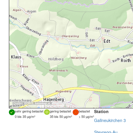
Quellen:
DORIS
,
basemap.at
Station
sehr gering belastet
gering belastet
belastet
0 bis 35 µg/m³
35 bis 50 µg/m³
> 50 µg/m³
Gallneukirchen 3
Steyregg-Au