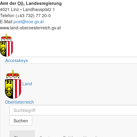
Amt der
Oö.
Landesregierung
4021 Linz • Landhausplatz 1
Telefon (+43 732) 77 20-0
E-Mail
post@ooe.gv.at
www.land-oberoesterreich.gv.at
Accesskeys
Land
Oberösterreich
Schnellsuche
Schnellsuche
Suchen