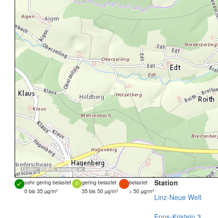
Quellen:
DORIS
,
basemap.at
Station
sehr gering belastet
gering belastet
belastet
0 bis 35 µg/m³
35 bis 50 µg/m³
> 50 µg/m³
Linz-Neue Welt
Enns-Kristein 3