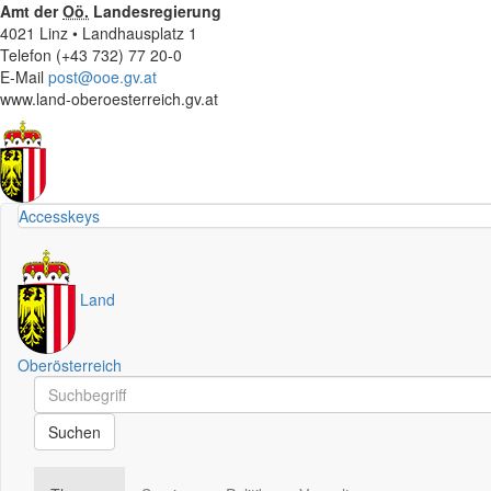
Amt der
Oö.
Landesregierung
4021 Linz • Landhausplatz 1
Telefon (+43 732) 77 20-0
E-Mail
post@ooe.gv.at
www.land-oberoesterreich.gv.at
Accesskeys
Land
Oberösterreich
Schnellsuche
Schnellsuche
Suchen