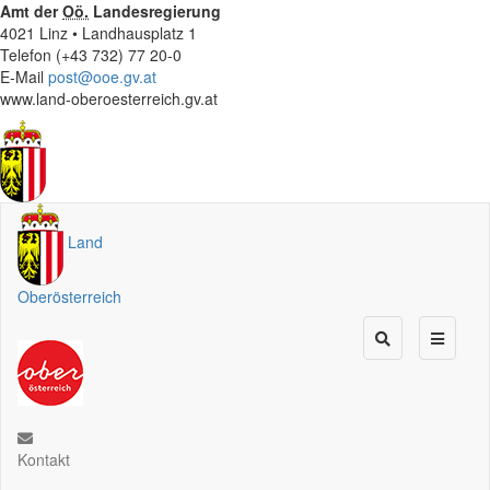
Amt der
Oö.
Landesregierung
4021 Linz • Landhausplatz 1
Telefon (+43 732) 77 20-0
E-Mail
post@ooe.gv.at
www.land-oberoesterreich.gv.at
Land
Oberösterreich
Kontakt