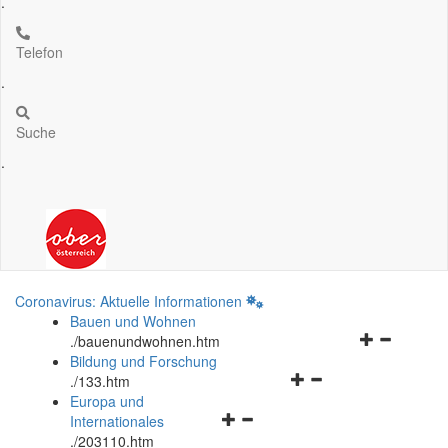
.
Telefon
.
Suche
.
Coronavirus: Aktuelle Informationen
Bauen und Wohnen
Navigationsm
.
/bauenundwohnen.htm
öffnen
Bildung und Forschung
Navigationsmenü
und
.
/133.htm
öffnen
schließen
Europa und
Navigationsmenü
und
Internationales
öffnen
schließen
.
/203110.htm