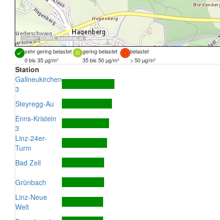
Quellen:
DORIS
,
basemap.at
sehr gering belastet
gering belastet
belastet
0 bis 35 µg/m³
35 bis 50 µg/m³
> 50 µg/m³
Station
Gallneukirchen
3
Steyregg-Au
Enns-Kristein
3
Linz-24er-
Turm
Bad Zell
Grünbach
Linz-Neue
Welt