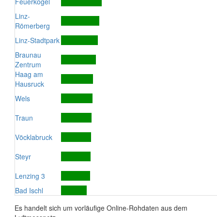
Feuerkogel
Linz-
Römerberg
Linz-Stadtpark
Braunau
Zentrum
Haag am
Hausruck
Wels
Traun
Vöcklabruck
Steyr
Lenzing 3
Bad Ischl
Es handelt sich um vorläufige Online-Rohdaten aus dem