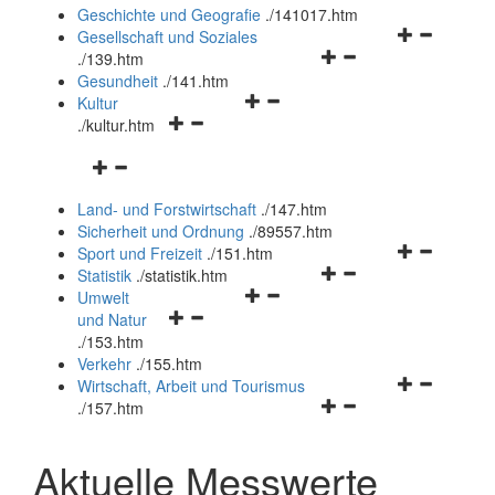
und
Geschichte und Geografie
.
/141017.htm
schließen
Navigationsm
Gesellschaft und Soziales
Navigationsmenü
öffnen
.
/139.htm
öffnen
und
Gesundheit
.
/141.htm
Navigationsmenü
und
schließen
Kultur
Navigationsmenü
öffnen
schließen
.
/kultur.htm
öffnen
und
Navigationsmenü
und
schließen
öffnen
schließen
Land- und Forstwirtschaft
.
/147.htm
und
Sicherheit und Ordnung
.
/89557.htm
schließen
Navigationsm
Sport und Freizeit
.
/151.htm
Navigationsmenü
öffnen
Statistik
.
/statistik.htm
Navigationsmenü
öffnen
und
Umwelt
Navigationsmenü
öffnen
und
schließen
und Natur
öffnen
und
schließen
.
/153.htm
und
schließen
Verkehr
.
/155.htm
schließen
Navigationsm
Wirtschaft, Arbeit und Tourismus
Navigationsmenü
öffnen
.
/157.htm
öffnen
und
und
schließen
Aktuelle Messwerte
schließen