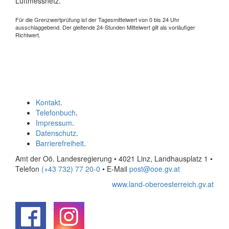
Luftmessnetz.
Für die Grenzwertprüfung ist der Tagesmittelwert von 0 bis 24 Uhr
ausschlaggebend. Der gleitende 24-Stunden Mittelwert gilt als vorläufiger
Richtwert.
Kontakt
.
Telefonbuch
.
Impressum
.
Datenschutz
.
Barrierefreiheit
.
Amt der Oö. Landesregierung • 4021 Linz, Landhausplatz 1
•
Telefon
(+43 732) 77 20-0
• E-Mail
post@ooe.gv.at
www.land-oberoesterreich.gv.at