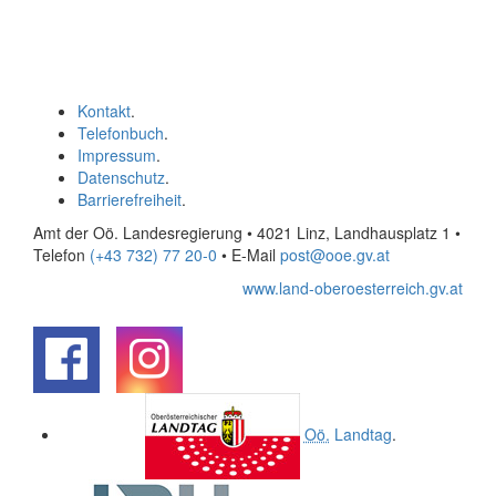
Kontakt
.
Telefonbuch
.
Impressum
.
Datenschutz
.
Barrierefreiheit
.
Amt der Oö. Landesregierung • 4021 Linz, Landhausplatz 1
•
Telefon
(+43 732) 77 20-0
• E-Mail
post@ooe.gv.at
www.land-oberoesterreich.gv.at
.
.
Oö.
Landtag
.