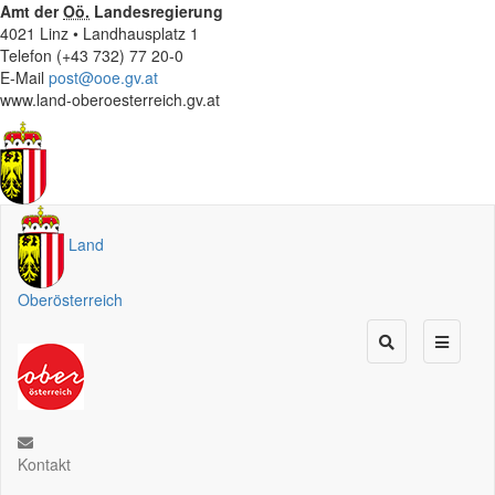
Amt der
Oö.
Landesregierung
4021 Linz • Landhausplatz 1
Telefon (+43 732) 77 20-0
E-Mail
post@ooe.gv.at
www.land-oberoesterreich.gv.at
Land
Oberösterreich
Kontakt