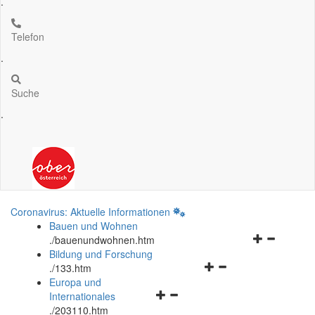
.
Telefon
.
Suche
.
Coronavirus: Aktuelle Informationen
Bauen und Wohnen
Navigationsm
.
/bauenundwohnen.htm
öffnen
Bildung und Forschung
Navigationsmenü
und
.
/133.htm
öffnen
schließen
Europa und
Navigationsmenü
und
Internationales
öffnen
schließen
.
/203110.htm