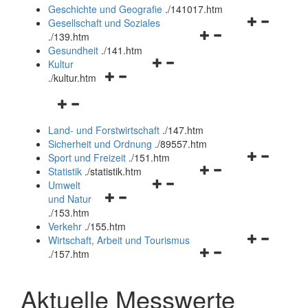
und
Geschichte und Geografie
.
/141017.htm
schließen
Navigationsm
Gesellschaft und Soziales
Navigationsmenü
öffnen
.
/139.htm
öffnen
und
Gesundheit
.
/141.htm
Navigationsmenü
und
schließen
Kultur
Navigationsmenü
öffnen
schließen
.
/kultur.htm
öffnen
und
Navigationsmenü
und
schließen
öffnen
schließen
Land- und Forstwirtschaft
.
/147.htm
und
Sicherheit und Ordnung
.
/89557.htm
schließen
Navigationsm
Sport und Freizeit
.
/151.htm
Navigationsmenü
öffnen
Statistik
.
/statistik.htm
Navigationsmenü
öffnen
und
Umwelt
Navigationsmenü
öffnen
und
schließen
und Natur
öffnen
und
schließen
.
/153.htm
und
schließen
Verkehr
.
/155.htm
schließen
Navigationsm
Wirtschaft, Arbeit und Tourismus
Navigationsmenü
öffnen
.
/157.htm
öffnen
und
und
schließen
Aktuelle Messwerte
schließen