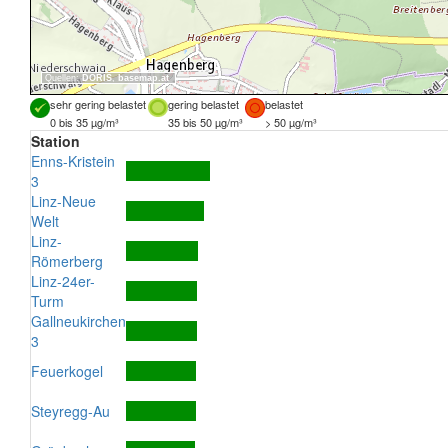
Quellen:
DORIS
,
basemap.at
sehr gering belastet
gering belastet
belastet
0 bis 35 µg/m³
35 bis 50 µg/m³
> 50 µg/m³
Station
Enns-Kristein
3
Linz-Neue
Welt
Linz-
Römerberg
Linz-24er-
Turm
Gallneukirchen
3
Feuerkogel
Steyregg-Au