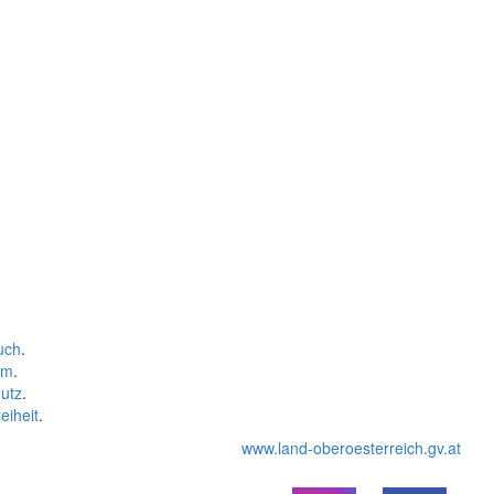
uch
.
um
.
utz
.
eiheit
.
www.land-oberoesterreich.gv.at