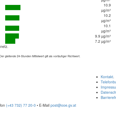
10.9
µg/m³
10.2
µg/m³
10.1
µg/m³
9.9 µg/m³
7.2 µg/m³
netz.
 gleitende 24-Stunden Mittelwert gilt als vorläufiger Richtwert.
Kontakt
.
Telefonb
Impress
Datensch
Barrierefr
efon
(+43 732) 77 20-0
• E-Mail
post@ooe.gv.at