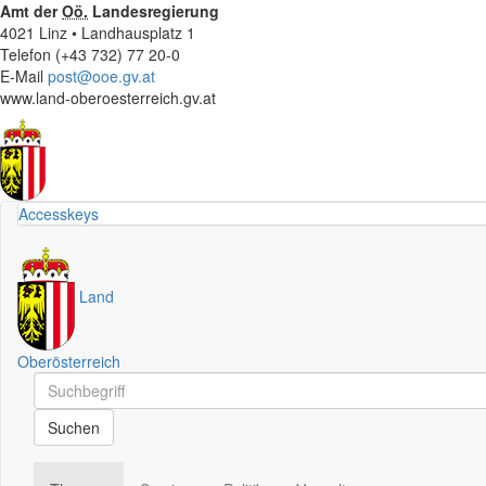
Amt der
Oö.
Landesregierung
4021 Linz • Landhausplatz 1
Telefon (+43 732) 77 20-0
E-Mail
post@ooe.gv.at
www.land-oberoesterreich.gv.at
Accesskeys
Land
Oberösterreich
Schnellsuche
Schnellsuche
Suchen