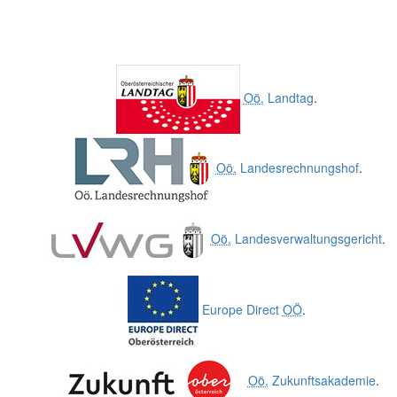
Oö.
Landtag
.
Oö.
Landesrechnungshof
.
Oö.
Landesverwaltungsgericht
.
Europe Direct
OÖ
.
Oö.
Zukunftsakademie
.