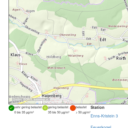
Quellen:
DORIS
,
basemap.at
Station
sehr gering belastet
gering belastet
belastet
0 bis 35 µg/m³
35 bis 50 µg/m³
> 50 µg/m³
Enns-Kristein 3
Feuerkogel