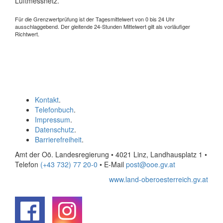
Luftmessnetz.
Für die Grenzwertprüfung ist der Tagesmittelwert von 0 bis 24 Uhr
ausschlaggebend. Der gleitende 24-Stunden Mittelwert gilt als vorläufiger
Richtwert.
Kontakt
.
Telefonbuch
.
Impressum
.
Datenschutz
.
Barrierefreiheit
.
Amt der Oö. Landesregierung • 4021 Linz, Landhausplatz 1
•
Telefon
(+43 732) 77 20-0
• E-Mail
post@ooe.gv.at
www.land-oberoesterreich.gv.at