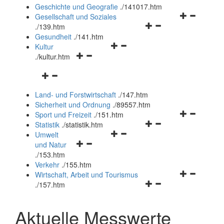
und
Geschichte und Geografie
.
/141017.htm
schließen
Navigationsm
Gesellschaft und Soziales
Navigationsmenü
öffnen
.
/139.htm
öffnen
und
Gesundheit
.
/141.htm
Navigationsmenü
und
schließen
Kultur
Navigationsmenü
öffnen
schließen
.
/kultur.htm
öffnen
und
Navigationsmenü
und
schließen
öffnen
schließen
Land- und Forstwirtschaft
.
/147.htm
und
Sicherheit und Ordnung
.
/89557.htm
schließen
Navigationsm
Sport und Freizeit
.
/151.htm
Navigationsmenü
öffnen
Statistik
.
/statistik.htm
Navigationsmenü
öffnen
und
Umwelt
Navigationsmenü
öffnen
und
schließen
und Natur
öffnen
und
schließen
.
/153.htm
und
schließen
Verkehr
.
/155.htm
schließen
Navigationsm
Wirtschaft, Arbeit und Tourismus
Navigationsmenü
öffnen
.
/157.htm
öffnen
und
und
schließen
Aktuelle Messwerte
schließen