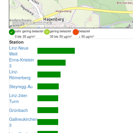
Quellen:
DORIS
,
basemap.at
sehr gering belastet
gering belastet
belastet
0 bis 35 µg/m³
35 bis 50 µg/m³
> 50 µg/m³
Station
Linz-Neue
Welt
Enns-Kristein
3
Linz-
Römerberg
Steyregg-Au
Linz-24er-
Turm
Grünbach
Gallneukirchen
3