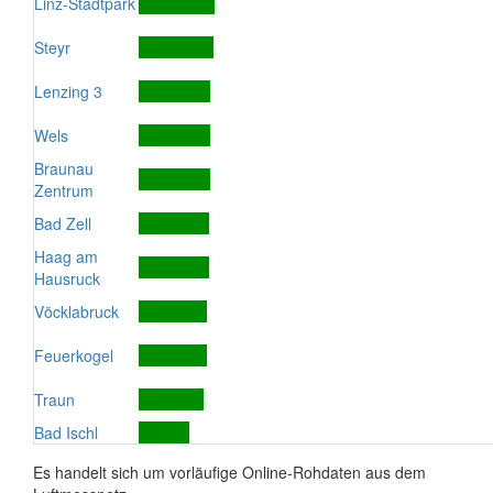
Linz-Stadtpark
Steyr
Lenzing 3
Wels
Braunau
Zentrum
Bad Zell
Haag am
Hausruck
Vöcklabruck
Feuerkogel
Traun
Bad Ischl
Es handelt sich um vorläufige Online-Rohdaten aus dem