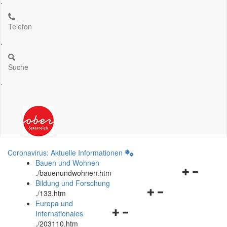
.
Telefon
.
Suche
.
Coronavirus: Aktuelle Informationen
Bauen und Wohnen
Navigationsm
.
/bauenundwohnen.htm
öffnen
Bildung und Forschung
Navigationsmenü
und
.
/133.htm
öffnen
schließen
Europa und
Navigationsmenü
und
Internationales
öffnen
schließen
.
/203110.htm