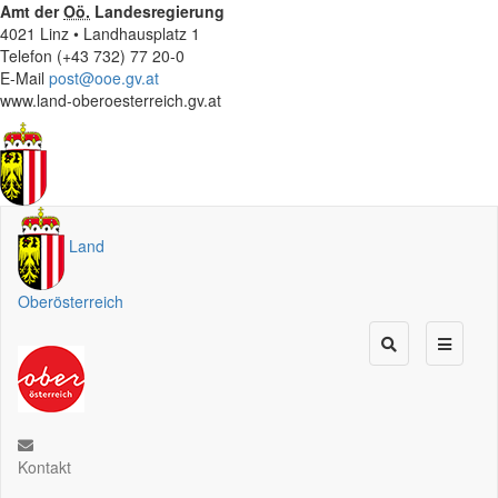
Amt der
Oö.
Landesregierung
4021 Linz • Landhausplatz 1
Telefon (+43 732) 77 20-0
E-Mail
post@ooe.gv.at
www.land-oberoesterreich.gv.at
Land
Oberösterreich
Kontakt