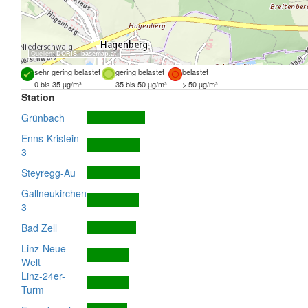
Quellen:
DORIS
,
basemap.at
sehr gering belastet
gering belastet
belastet
0 bis 35 µg/m³
35 bis 50 µg/m³
> 50 µg/m³
Station
Grünbach
Enns-Kristein
3
Steyregg-Au
Gallneukirchen
3
Bad Zell
Linz-Neue
Welt
Linz-24er-
Turm