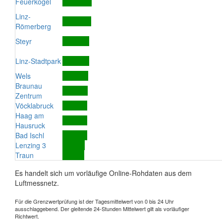
Feuerkogel
Linz-
Römerberg
Steyr
Linz-Stadtpark
Wels
Braunau
Zentrum
Vöcklabruck
Haag am
Hausruck
Bad Ischl
Lenzing 3
Traun
Es handelt sich um vorläufige Online-Rohdaten aus dem
Luftmessnetz.
Für die Grenzwertprüfung ist der Tagesmittelwert von 0 bis 24 Uhr
ausschlaggebend. Der gleitende 24-Stunden Mittelwert gilt als vorläufiger
Richtwert.