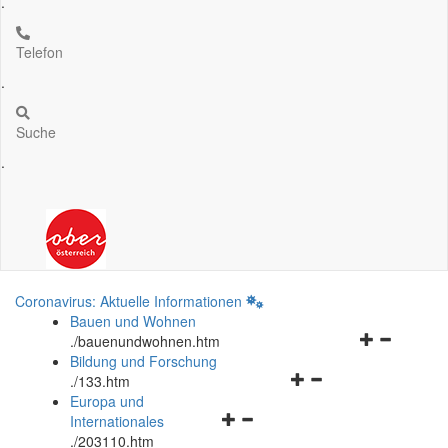
.
Telefon
.
Suche
.
Coronavirus: Aktuelle Informationen
Bauen und Wohnen
Navigationsm
.
/bauenundwohnen.htm
öffnen
Bildung und Forschung
Navigationsmenü
und
.
/133.htm
öffnen
schließen
Europa und
Navigationsmenü
und
Internationales
öffnen
schließen
.
/203110.htm