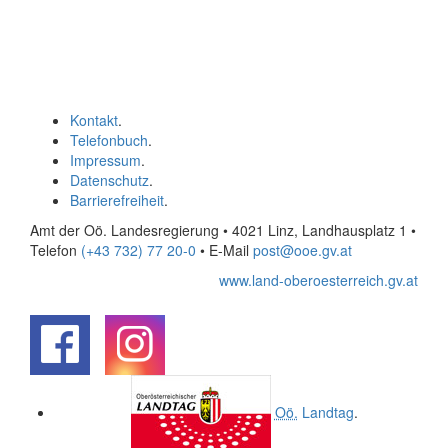
Kontakt
.
Telefonbuch
.
Impressum
.
Datenschutz
.
Barrierefreiheit
.
Amt der Oö. Landesregierung • 4021 Linz, Landhausplatz 1
•
Telefon
(+43 732) 77 20-0
• E-Mail
post@ooe.gv.at
www.land-oberoesterreich.gv.at
.
.
Oö.
Landtag
.