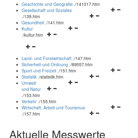
und
Geschichte und Geografie
.
/141017.htm
schließen
Navigationsm
Gesellschaft und Soziales
Navigationsmenü
öffnen
.
/139.htm
öffnen
und
Gesundheit
.
/141.htm
Navigationsmenü
und
schließen
Kultur
Navigationsmenü
öffnen
schließen
.
/kultur.htm
öffnen
und
Navigationsmenü
und
schließen
öffnen
schließen
Land- und Forstwirtschaft
.
/147.htm
und
Sicherheit und Ordnung
.
/89557.htm
schließen
Navigationsm
Sport und Freizeit
.
/151.htm
Navigationsmenü
öffnen
Statistik
.
/statistik.htm
Navigationsmenü
öffnen
und
Umwelt
Navigationsmenü
öffnen
und
schließen
und Natur
öffnen
und
schließen
.
/153.htm
und
schließen
Verkehr
.
/155.htm
schließen
Navigationsm
Wirtschaft, Arbeit und Tourismus
Navigationsmenü
öffnen
.
/157.htm
öffnen
und
und
schließen
Aktuelle Messwerte
schließen