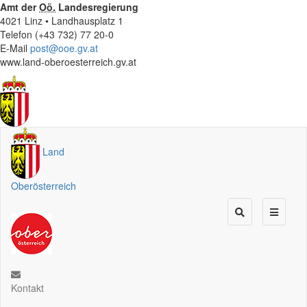
Amt der
Oö.
Landesregierung
4021 Linz • Landhausplatz 1
Telefon (+43 732) 77 20-0
E-Mail
post@ooe.gv.at
www.land-oberoesterreich.gv.at
Land
Oberösterreich
Kontakt