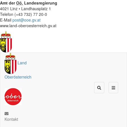
Amt der
Oö.
Landesregierung
4021 Linz • Landhausplatz 1
Telefon (+43 732) 77 20-0
E-Mail
post@ooe.gv.at
www.land-oberoesterreich.gv.at
Land
Oberösterreich
Kontakt