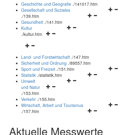
und
Geschichte und Geografie
.
/141017.htm
schließen
Navigationsm
Gesellschaft und Soziales
Navigationsmenü
öffnen
.
/139.htm
öffnen
und
Gesundheit
.
/141.htm
Navigationsmenü
und
schließen
Kultur
Navigationsmenü
öffnen
schließen
.
/kultur.htm
öffnen
und
Navigationsmenü
und
schließen
öffnen
schließen
Land- und Forstwirtschaft
.
/147.htm
und
Sicherheit und Ordnung
.
/89557.htm
schließen
Navigationsm
Sport und Freizeit
.
/151.htm
Navigationsmenü
öffnen
Statistik
.
/statistik.htm
Navigationsmenü
öffnen
und
Umwelt
Navigationsmenü
öffnen
und
schließen
und Natur
öffnen
und
schließen
.
/153.htm
und
schließen
Verkehr
.
/155.htm
schließen
Navigationsm
Wirtschaft, Arbeit und Tourismus
Navigationsmenü
öffnen
.
/157.htm
öffnen
und
und
schließen
Aktuelle Messwerte
schließen