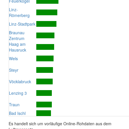
Feuerkogel
Linz-
Römerberg
Linz-Stadtpark
Braunau
Zentrum
Haag am
Hausruck
Wels
Steyr
Vöcklabruck
Lenzing 3
Traun
Bad Ischl
Es handelt sich um vorläufige Online-Rohdaten aus dem