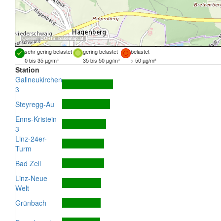
Quellen:
DORIS
,
basemap.at
sehr gering belastet
gering belastet
belastet
0 bis 35 µg/m³
35 bis 50 µg/m³
> 50 µg/m³
Station
Gallneukirchen
3
Steyregg-Au
Enns-Kristein
3
Linz-24er-
Turm
Bad Zell
Linz-Neue
Welt
Grünbach