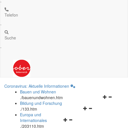
.
Telefon
.
Suche
.
Coronavirus: Aktuelle Informationen
Bauen und Wohnen
Navigationsm
.
/bauenundwohnen.htm
öffnen
Bildung und Forschung
Navigationsmenü
und
.
/133.htm
öffnen
schließen
Europa und
Navigationsmenü
und
Internationales
öffnen
schließen
.
/203110.htm