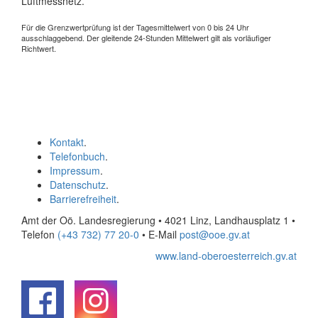
Luftmessnetz.
Für die Grenzwertprüfung ist der Tagesmittelwert von 0 bis 24 Uhr
ausschlaggebend. Der gleitende 24-Stunden Mittelwert gilt als vorläufiger
Richtwert.
Kontakt
.
Telefonbuch
.
Impressum
.
Datenschutz
.
Barrierefreiheit
.
Amt der Oö. Landesregierung • 4021 Linz, Landhausplatz 1
•
Telefon
(+43 732) 77 20-0
• E-Mail
post@ooe.gv.at
www.land-oberoesterreich.gv.at