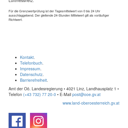
Luftmessnetz.
Für die Grenzwertprüfung ist der Tagesmittelwert von 0 bis 24 Uhr
ausschlaggebend. Der gleitende 24-Stunden Mittelwert gilt als vorläufiger
Richtwert.
Kontakt
.
Telefonbuch
.
Impressum
.
Datenschutz
.
Barrierefreiheit
.
Amt der Oö. Landesregierung • 4021 Linz, Landhausplatz 1
•
Telefon
(+43 732) 77 20-0
• E-Mail
post@ooe.gv.at
www.land-oberoesterreich.gv.at