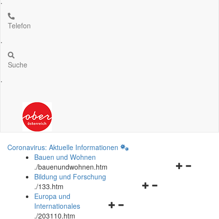
.
Telefon
.
Suche
.
Coronavirus: Aktuelle Informationen
Bauen und Wohnen
Navigationsm
.
/bauenundwohnen.htm
öffnen
Bildung und Forschung
Navigationsmenü
und
.
/133.htm
öffnen
schließen
Europa und
Navigationsmenü
und
Internationales
öffnen
schließen
.
/203110.htm