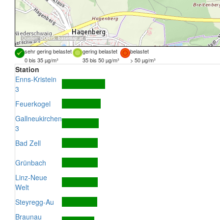
Quellen:
DORIS
,
basemap.at
sehr gering belastet
gering belastet
belastet
0 bis 35 µg/m³
35 bis 50 µg/m³
> 50 µg/m³
Station
Enns-Kristein
3
Feuerkogel
Gallneukirchen
3
Bad Zell
Grünbach
Linz-Neue
Welt
Steyregg-Au
Braunau