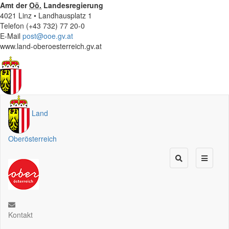
Amt der
Oö.
Landesregierung
4021 Linz • Landhausplatz 1
Telefon (+43 732) 77 20-0
E-Mail
post@ooe.gv.at
www.land-oberoesterreich.gv.at
Land
Oberösterreich
Kontakt