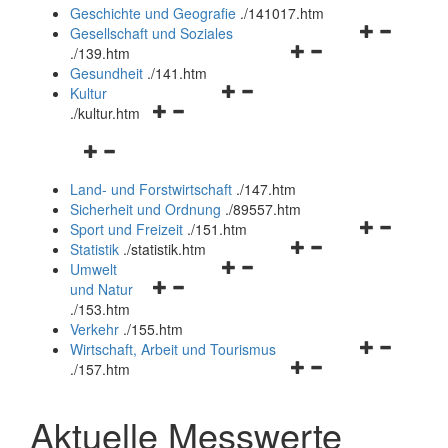
und
Geschichte und Geografie
.
/141017.htm
schließen
Navigationsm
Gesellschaft und Soziales
Navigationsmenü
öffnen
.
/139.htm
öffnen
und
Gesundheit
.
/141.htm
Navigationsmenü
und
schließen
Kultur
Navigationsmenü
öffnen
schließen
.
/kultur.htm
öffnen
und
Navigationsmenü
und
schließen
öffnen
schließen
Land- und Forstwirtschaft
.
/147.htm
und
Sicherheit und Ordnung
.
/89557.htm
schließen
Navigationsm
Sport und Freizeit
.
/151.htm
Navigationsmenü
öffnen
Statistik
.
/statistik.htm
Navigationsmenü
öffnen
und
Umwelt
Navigationsmenü
öffnen
und
schließen
und Natur
öffnen
und
schließen
.
/153.htm
und
schließen
Verkehr
.
/155.htm
schließen
Navigationsm
Wirtschaft, Arbeit und Tourismus
Navigationsmenü
öffnen
.
/157.htm
öffnen
und
und
schließen
Aktuelle Messwerte
schließen