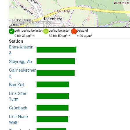
Quellen:
DORIS
,
basemap.at
sehr gering belastet
gering belastet
belastet
0 bis 35 µg/m³
35 bis 50 µg/m³
> 50 µg/m³
Station
Enns-Kristein
3
Steyregg-Au
Gallneukirchen
3
Bad Zell
Linz-24er-
Turm
Grünbach
Linz-Neue
Welt