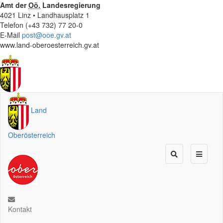
Amt der
Oö.
Landesregierung
4021 Linz • Landhausplatz 1
Telefon (+43 732) 77 20-0
E-Mail
post@ooe.gv.at
www.land-oberoesterreich.gv.at
Land
Oberösterreich
Kontakt