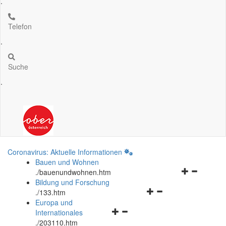
.
Telefon
.
Suche
.
Coronavirus: Aktuelle Informationen
Bauen und Wohnen
Navigationsm
.
/bauenundwohnen.htm
öffnen
Bildung und Forschung
Navigationsmenü
und
.
/133.htm
öffnen
schließen
Europa und
Navigationsmenü
und
Internationales
öffnen
schließen
.
/203110.htm