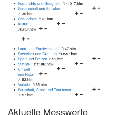
und
Geschichte und Geografie
.
/141017.htm
schließen
Navigationsm
Gesellschaft und Soziales
Navigationsmenü
öffnen
.
/139.htm
öffnen
und
Gesundheit
.
/141.htm
Navigationsmenü
und
schließen
Kultur
Navigationsmenü
öffnen
schließen
.
/kultur.htm
öffnen
und
Navigationsmenü
und
schließen
öffnen
schließen
Land- und Forstwirtschaft
.
/147.htm
und
Sicherheit und Ordnung
.
/89557.htm
schließen
Navigationsm
Sport und Freizeit
.
/151.htm
Navigationsmenü
öffnen
Statistik
.
/statistik.htm
Navigationsmenü
öffnen
und
Umwelt
Navigationsmenü
öffnen
und
schließen
und Natur
öffnen
und
schließen
.
/153.htm
und
schließen
Verkehr
.
/155.htm
schließen
Navigationsm
Wirtschaft, Arbeit und Tourismus
Navigationsmenü
öffnen
.
/157.htm
öffnen
und
und
schließen
Aktuelle Messwerte
schließen