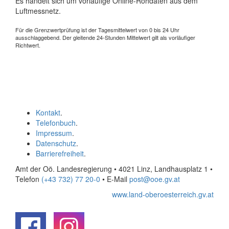
Es handelt sich um vorläufige Online-Rohdaten aus dem
Luftmessnetz.
Für die Grenzwertprüfung ist der Tagesmittelwert von 0 bis 24 Uhr
ausschlaggebend. Der gleitende 24-Stunden Mittelwert gilt als vorläufiger
Richtwert.
Kontakt
.
Telefonbuch
.
Impressum
.
Datenschutz
.
Barrierefreiheit
.
Amt der Oö. Landesregierung • 4021 Linz, Landhausplatz 1
•
Telefon
(+43 732) 77 20-0
• E-Mail
post@ooe.gv.at
www.land-oberoesterreich.gv.at