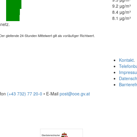
9.2 µg/m³
8.4 µg/m³
8.1 µg/m³
netz.
 gleitende 24-Stunden Mittelwert gilt als vorläufiger Richtwert.
Kontakt
.
Telefonb
Impress
Datensch
Barrierefr
efon
(+43 732) 77 20-0
• E-Mail
post@ooe.gv.at