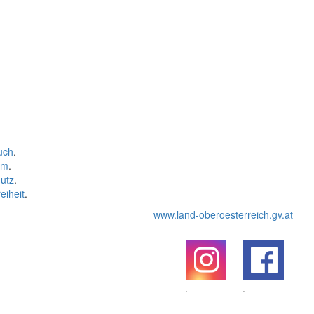
uch
.
um
.
utz
.
eiheit
.
www.land-oberoesterreich.gv.at
.
.