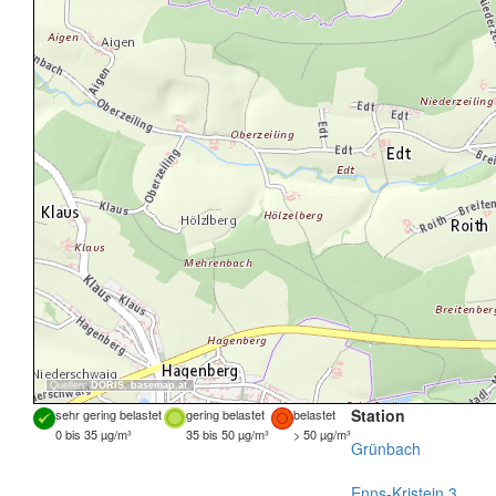
Quellen:
DORIS
,
basemap.at
Station
sehr gering belastet
gering belastet
belastet
0 bis 35 µg/m³
35 bis 50 µg/m³
> 50 µg/m³
Grünbach
Enns-Kristein 3