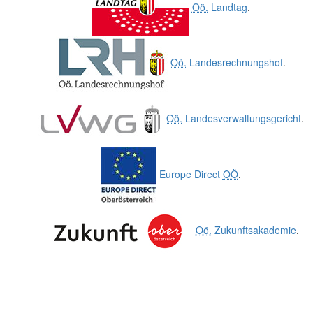
Oö.
Landtag
.
Oö.
Landesrechnungshof
.
Oö.
Landesverwaltungsgericht
.
Europe Direct
OÖ
.
Oö.
Zukunftsakademie
.