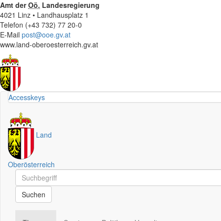
Amt der
Oö.
Landesregierung
4021 Linz • Landhausplatz 1
Telefon (+43 732) 77 20-0
E-Mail
post@ooe.gv.at
www.land-oberoesterreich.gv.at
Accesskeys
Land
Oberösterreich
Schnellsuche
Schnellsuche
Suchen