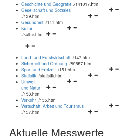
und
Geschichte und Geografie
.
/141017.htm
schließen
Navigationsm
Gesellschaft und Soziales
Navigationsmenü
öffnen
.
/139.htm
öffnen
und
Gesundheit
.
/141.htm
Navigationsmenü
und
schließen
Kultur
Navigationsmenü
öffnen
schließen
.
/kultur.htm
öffnen
und
Navigationsmenü
und
schließen
öffnen
schließen
Land- und Forstwirtschaft
.
/147.htm
und
Sicherheit und Ordnung
.
/89557.htm
schließen
Navigationsm
Sport und Freizeit
.
/151.htm
Navigationsmenü
öffnen
Statistik
.
/statistik.htm
Navigationsmenü
öffnen
und
Umwelt
Navigationsmenü
öffnen
und
schließen
und Natur
öffnen
und
schließen
.
/153.htm
und
schließen
Verkehr
.
/155.htm
schließen
Navigationsm
Wirtschaft, Arbeit und Tourismus
Navigationsmenü
öffnen
.
/157.htm
öffnen
und
und
schließen
Aktuelle Messwerte
schließen