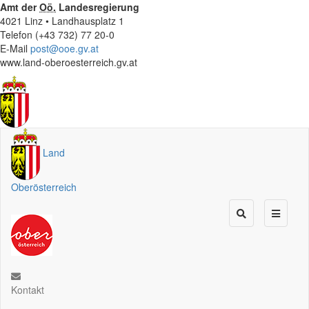
Amt der
Oö.
Landesregierung
4021 Linz • Landhausplatz 1
Telefon (+43 732) 77 20-0
E-Mail
post@ooe.gv.at
www.land-oberoesterreich.gv.at
Land
Oberösterreich
Kontakt