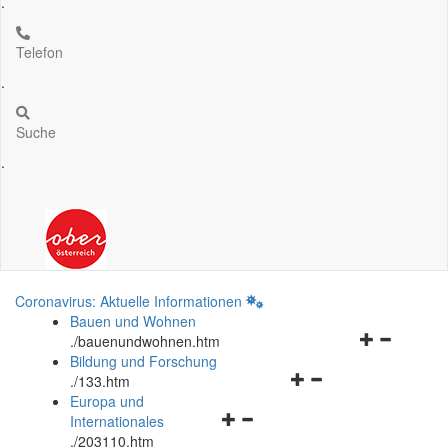
.
Telefon
.
Suche
.
Coronavirus: Aktuelle Informationen
Bauen und Wohnen
Navigationsm
.
/bauenundwohnen.htm
öffnen
Bildung und Forschung
Navigationsmenü
und
.
/133.htm
öffnen
schließen
Europa und
Navigationsmenü
und
Internationales
öffnen
schließen
.
/203110.htm