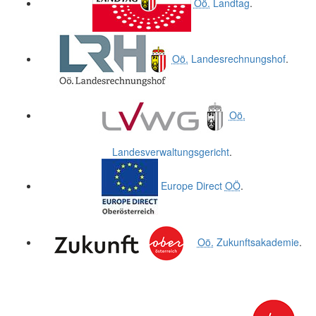
Oö.
Landtag
.
Oö.
Landesrechnungshof
.
Oö.
Landesverwaltungsgericht
.
Europe Direct
OÖ
.
Oö.
Zukunftsakademie
.