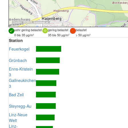
Quellen:
DORIS
,
basemap.at
sehr gering belastet
gering belastet
belastet
0 bis 35 µg/m³
35 bis 50 µg/m³
> 50 µg/m³
Station
Feuerkogel
Grünbach
Enns-Kristein
3
Gallneukirchen
3
Bad Zell
Steyregg-Au
Linz-Neue
Welt
Linz-