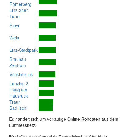
Römerberg
Linz-24er-
Turm
Steyr
Wels
Linz-Stadtpark
Braunau
Zentrum
Vöcklabruck
Lenzing 3
Haag am
Hausruck
Traun
Bad Ischl
Es handelt sich um vorläufige Online-Rohdaten aus dem
Luftmessnetz.
Für die Grenzwertprüfung ist der Tagesmittelwert von 0 bis 24 Uhr