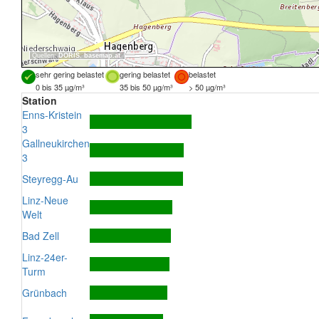
Quellen:
DORIS
,
basemap.at
sehr gering belastet
gering belastet
belastet
0 bis 35 µg/m³
35 bis 50 µg/m³
> 50 µg/m³
Station
Enns-Kristein
3
Gallneukirchen
3
Steyregg-Au
Linz-Neue
Welt
Bad Zell
Linz-24er-
Turm
Grünbach