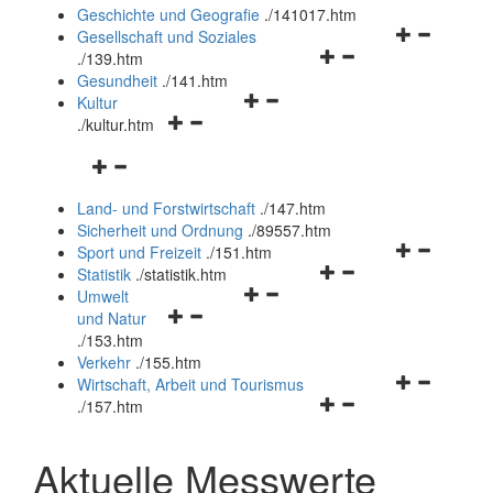
und
Geschichte und Geografie
.
/141017.htm
schließen
Navigationsm
Gesellschaft und Soziales
Navigationsmenü
öffnen
.
/139.htm
öffnen
und
Gesundheit
.
/141.htm
Navigationsmenü
und
schließen
Kultur
Navigationsmenü
öffnen
schließen
.
/kultur.htm
öffnen
und
Navigationsmenü
und
schließen
öffnen
schließen
Land- und Forstwirtschaft
.
/147.htm
und
Sicherheit und Ordnung
.
/89557.htm
schließen
Navigationsm
Sport und Freizeit
.
/151.htm
Navigationsmenü
öffnen
Statistik
.
/statistik.htm
Navigationsmenü
öffnen
und
Umwelt
Navigationsmenü
öffnen
und
schließen
und Natur
öffnen
und
schließen
.
/153.htm
und
schließen
Verkehr
.
/155.htm
schließen
Navigationsm
Wirtschaft, Arbeit und Tourismus
Navigationsmenü
öffnen
.
/157.htm
öffnen
und
und
schließen
Aktuelle Messwerte
schließen