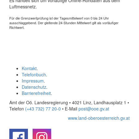
Es handelt sich um vorläufige Online-Rohdaten aus dem
Luftmessnetz.
Für die Grenzwertprüfung ist der Tagesmittelwert von 0 bis 24 Uhr
ausschlaggebend. Der gleitende 24-Stunden Mittelwert gilt als vorläufiger
Richtwert.
Kontakt
.
Telefonbuch
.
Impressum
.
Datenschutz
.
Barrierefreiheit
.
Amt der Oö. Landesregierung • 4021 Linz, Landhausplatz 1
•
Telefon
(+43 732) 77 20-0
• E-Mail
post@ooe.gv.at
www.land-oberoesterreich.gv.at