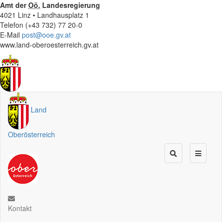
Amt der
Oö.
Landesregierung
4021 Linz • Landhausplatz 1
Telefon (+43 732) 77 20-0
E-Mail
post@ooe.gv.at
www.land-oberoesterreich.gv.at
Land
Oberösterreich
Kontakt