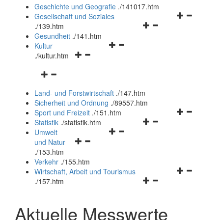
und
Geschichte und Geografie
.
/141017.htm
schließen
Navigationsm
Gesellschaft und Soziales
Navigationsmenü
öffnen
.
/139.htm
öffnen
und
Gesundheit
.
/141.htm
Navigationsmenü
und
schließen
Kultur
Navigationsmenü
öffnen
schließen
.
/kultur.htm
öffnen
und
Navigationsmenü
und
schließen
öffnen
schließen
Land- und Forstwirtschaft
.
/147.htm
und
Sicherheit und Ordnung
.
/89557.htm
schließen
Navigationsm
Sport und Freizeit
.
/151.htm
Navigationsmenü
öffnen
Statistik
.
/statistik.htm
Navigationsmenü
öffnen
und
Umwelt
Navigationsmenü
öffnen
und
schließen
und Natur
öffnen
und
schließen
.
/153.htm
und
schließen
Verkehr
.
/155.htm
schließen
Navigationsm
Wirtschaft, Arbeit und Tourismus
Navigationsmenü
öffnen
.
/157.htm
öffnen
und
und
schließen
Aktuelle Messwerte
schließen