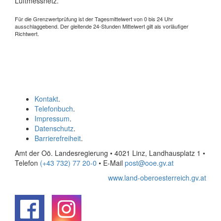
Luftmessnetz.
Für die Grenzwertprüfung ist der Tagesmittelwert von 0 bis 24 Uhr
ausschlaggebend. Der gleitende 24-Stunden Mittelwert gilt als vorläufiger
Richtwert.
Kontakt
.
Telefonbuch
.
Impressum
.
Datenschutz
.
Barrierefreiheit
.
Amt der Oö. Landesregierung • 4021 Linz, Landhausplatz 1
•
Telefon
(+43 732) 77 20-0
• E-Mail
post@ooe.gv.at
www.land-oberoesterreich.gv.at