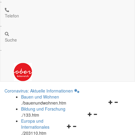
.
Telefon
.
Suche
.
Coronavirus: Aktuelle Informationen
Bauen und Wohnen
Navigationsm
.
/bauenundwohnen.htm
öffnen
Bildung und Forschung
Navigationsmenü
und
.
/133.htm
öffnen
schließen
Europa und
Navigationsmenü
und
Internationales
öffnen
schließen
.
/203110.htm