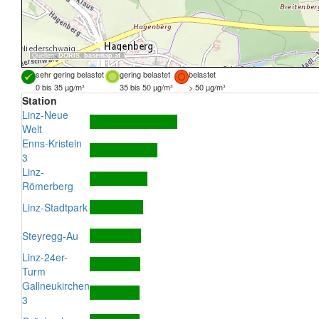
Quellen:
DORIS
,
basemap.at
sehr gering belastet
gering belastet
belastet
0 bis 35 µg/m³
35 bis 50 µg/m³
> 50 µg/m³
Station
Linz-Neue
Welt
Enns-Kristein
3
Linz-
Römerberg
Linz-Stadtpark
Steyregg-Au
Linz-24er-
Turm
Gallneukirchen
3