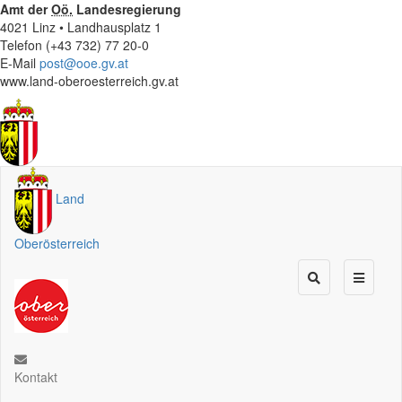
Amt der
Oö.
Landesregierung
4021 Linz • Landhausplatz 1
Telefon (+43 732) 77 20-0
E-Mail
post@ooe.gv.at
www.land-oberoesterreich.gv.at
Land
Oberösterreich
Kontakt