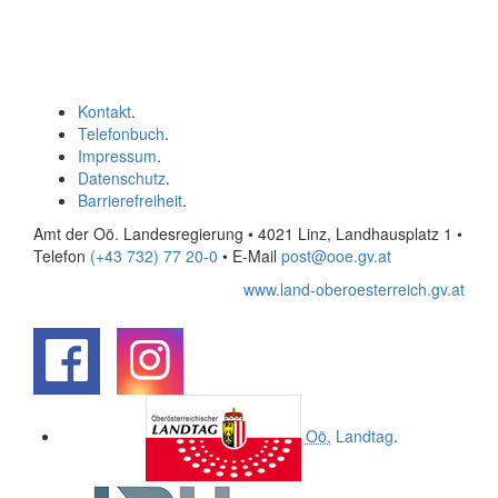
Kontakt
.
Telefonbuch
.
Impressum
.
Datenschutz
.
Barrierefreiheit
.
Amt der Oö. Landesregierung • 4021 Linz, Landhausplatz 1
•
Telefon
(+43 732) 77 20-0
• E-Mail
post@ooe.gv.at
www.land-oberoesterreich.gv.at
.
.
Oö.
Landtag
.