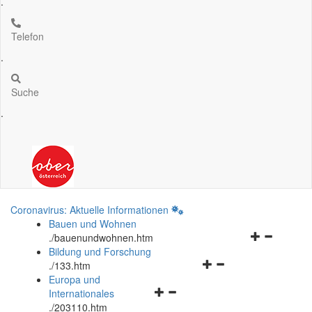
.
Telefon
.
Suche
.
Coronavirus: Aktuelle Informationen
Bauen und Wohnen
Navigationsm
.
/bauenundwohnen.htm
öffnen
Bildung und Forschung
Navigationsmenü
und
.
/133.htm
öffnen
schließen
Europa und
Navigationsmenü
und
Internationales
öffnen
schließen
.
/203110.htm