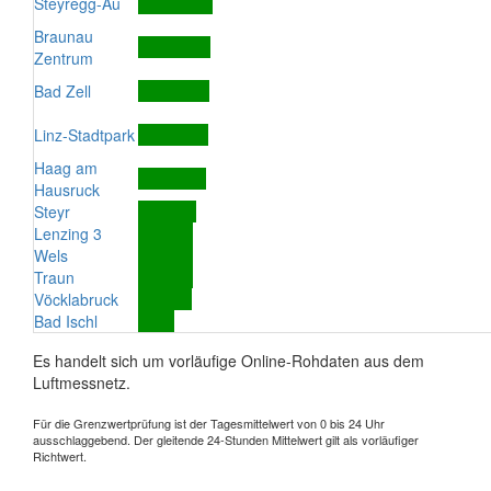
Steyregg-Au
Braunau
Zentrum
Bad Zell
Linz-Stadtpark
Haag am
Hausruck
Steyr
Lenzing 3
Wels
Traun
Vöcklabruck
Bad Ischl
Es handelt sich um vorläufige Online-Rohdaten aus dem
Luftmessnetz.
Für die Grenzwertprüfung ist der Tagesmittelwert von 0 bis 24 Uhr
ausschlaggebend. Der gleitende 24-Stunden Mittelwert gilt als vorläufiger
Richtwert.