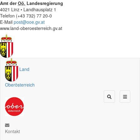
Amt der
Oö.
Landesregierung
4021 Linz • Landhausplatz 1
Telefon (+43 732) 77 20-0
E-Mail
post@ooe.gv.at
www.land-oberoesterreich.gv.at
Land
Oberösterreich
Kontakt