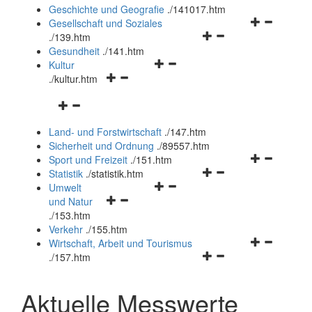
und
Geschichte und Geografie
.
/141017.htm
schließen
Navigationsm
Gesellschaft und Soziales
Navigationsmenü
öffnen
.
/139.htm
öffnen
und
Gesundheit
.
/141.htm
Navigationsmenü
und
schließen
Kultur
Navigationsmenü
öffnen
schließen
.
/kultur.htm
öffnen
und
Navigationsmenü
und
schließen
öffnen
schließen
Land- und Forstwirtschaft
.
/147.htm
und
Sicherheit und Ordnung
.
/89557.htm
schließen
Navigationsm
Sport und Freizeit
.
/151.htm
Navigationsmenü
öffnen
Statistik
.
/statistik.htm
Navigationsmenü
öffnen
und
Umwelt
Navigationsmenü
öffnen
und
schließen
und Natur
öffnen
und
schließen
.
/153.htm
und
schließen
Verkehr
.
/155.htm
schließen
Navigationsm
Wirtschaft, Arbeit und Tourismus
Navigationsmenü
öffnen
.
/157.htm
öffnen
und
und
schließen
Aktuelle Messwerte
schließen