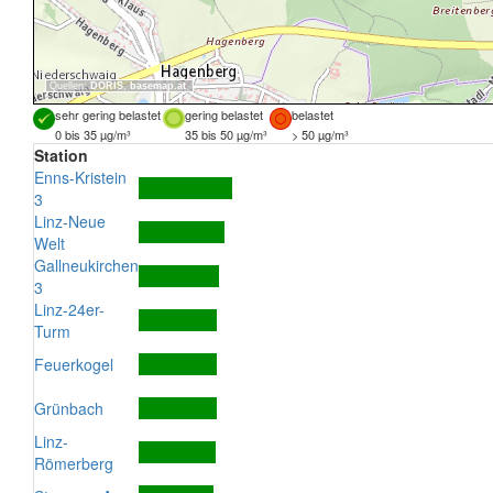
Quellen:
DORIS
,
basemap.at
sehr gering belastet
gering belastet
belastet
0 bis 35 µg/m³
35 bis 50 µg/m³
> 50 µg/m³
Station
Enns-Kristein
3
Linz-Neue
Welt
Gallneukirchen
3
Linz-24er-
Turm
Feuerkogel
Grünbach
Linz-
Römerberg