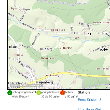
Quellen:
DORIS
,
basemap.at
Station
sehr gering belastet
gering belastet
belastet
0 bis 35 µg/m³
35 bis 50 µg/m³
> 50 µg/m³
Enns-Kristein 3
Linz-Neue Welt