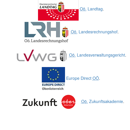
Oö.
Landtag
.
Oö.
Landesrechnungshof
.
Oö.
Landesverwaltungsgericht
.
Europe Direct
OÖ
.
Oö.
Zukunftsakademie
.