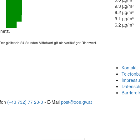
9.3 µg/m³
9.2 µg/m³
9.1 µg/m³
6.2 µg/m³
netz.
 gleitende 24-Stunden Mittelwert gilt als vorläufiger Richtwert.
Kontakt
.
Telefonb
Impress
Datensch
Barrierefr
efon
(+43 732) 77 20-0
• E-Mail
post@ooe.gv.at