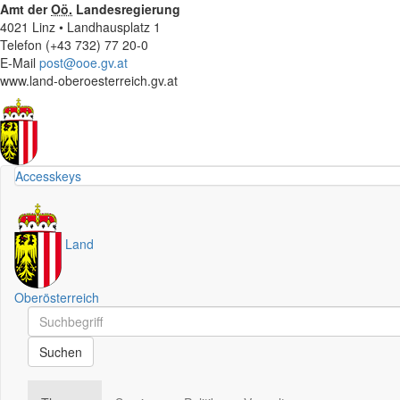
Amt der
Oö.
Landesregierung
4021 Linz • Landhausplatz 1
Telefon (+43 732) 77 20-0
E-Mail
post@ooe.gv.at
www.land-oberoesterreich.gv.at
Accesskeys
Land
Oberösterreich
Schnellsuche
Schnellsuche
Suchen