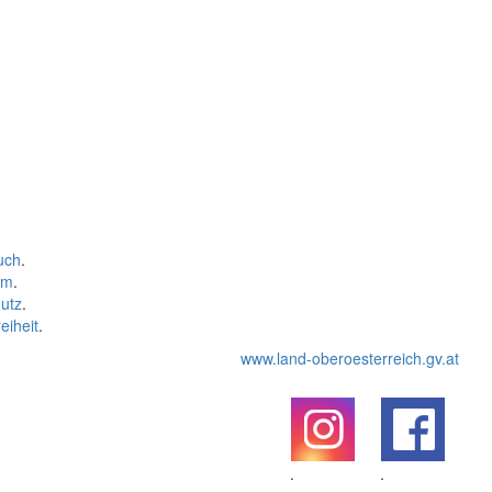
uch
.
um
.
utz
.
eiheit
.
www.land-oberoesterreich.gv.at
.
.