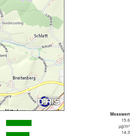
Messwert
15.6
µg/m³
14.3