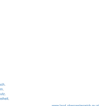
uch
.
um
.
utz
.
eiheit
.
www.land-oberoesterreich.gv.at