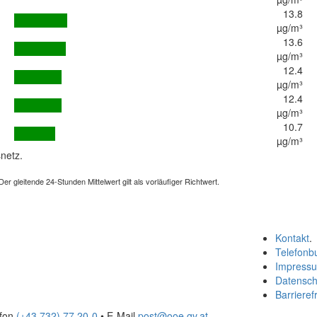
13.8
µg/m³
13.6
µg/m³
12.4
µg/m³
12.4
µg/m³
10.7
µg/m³
netz.
 gleitende 24-Stunden Mittelwert gilt als vorläufiger Richtwert.
Kontakt
.
Telefonb
Impress
Datensch
Barrierefr
efon
(+43 732) 77 20-0
• E-Mail
post@ooe.gv.at