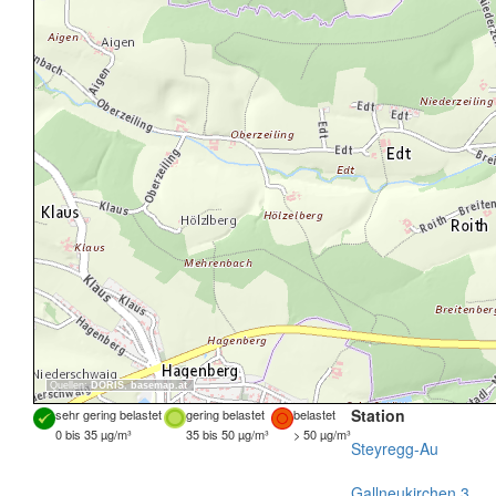
Quellen:
DORIS
,
basemap.at
Station
sehr gering belastet
gering belastet
belastet
0 bis 35 µg/m³
35 bis 50 µg/m³
> 50 µg/m³
Steyregg-Au
Gallneukirchen 3