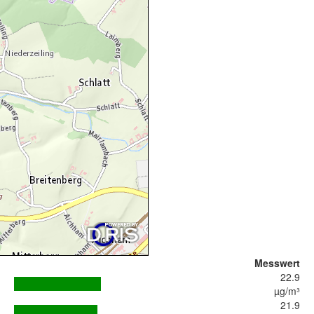
Messwert
22.9
µg/m³
21.9