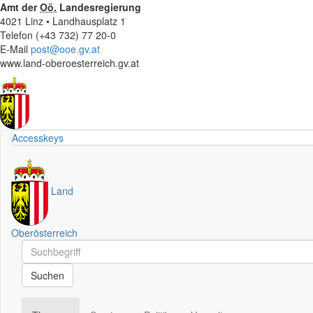
Amt der
Oö.
Landesregierung
4021 Linz • Landhausplatz 1
Telefon (+43 732) 77 20-0
E-Mail
post@ooe.gv.at
www.land-oberoesterreich.gv.at
Accesskeys
Land
Oberösterreich
Schnellsuche
Schnellsuche
Suchen