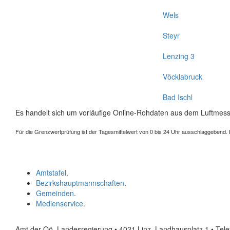
Wels
Steyr
Lenzing 3
Vöcklabruck
Bad Ischl
Es handelt sich um vorläufige Online-Rohdaten aus dem Luftmess
Für die Grenzwertprüfung ist der Tagesmittelwert von 0 bis 24 Uhr ausschlaggebend. Der
Amtstafel
.
Bezirkshauptmannschaften
.
Gemeinden
.
Medienservice
.
Amt der Oö. Landesregierung • 4021 Linz, Landhausplatz 1
• Tel