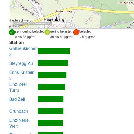
Quellen:
DORIS
,
basemap.at
sehr gering belastet
gering belastet
belastet
0 bis 35 µg/m³
35 bis 50 µg/m³
> 50 µg/m³
Station
Gallneukirchen
3
Steyregg-Au
Enns-Kristein
3
Linz-24er-
Turm
Bad Zell
Grünbach
Linz-Neue
Welt