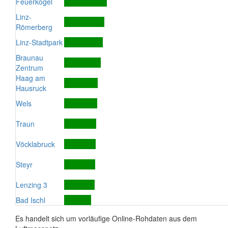
Feuerkogel
Linz-
Römerberg
Linz-Stadtpark
Braunau
Zentrum
Haag am
Hausruck
Wels
Traun
Vöcklabruck
Steyr
Lenzing 3
Bad Ischl
Es handelt sich um vorläufige Online-Rohdaten aus dem