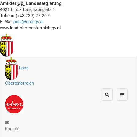
Amt der
Oö.
Landesregierung
4021 Linz • Landhausplatz 1
Telefon (+43 732) 77 20-0
E-Mail
post@ooe.gv.at
www.land-oberoesterreich.gv.at
Land
Oberösterreich
Kontakt