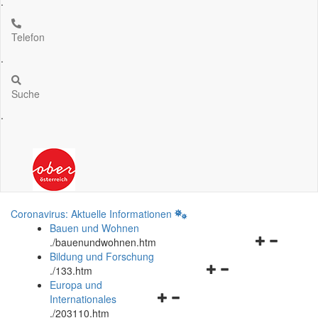
.
Telefon
.
Suche
.
Coronavirus: Aktuelle Informationen
Bauen und Wohnen
Navigationsm
.
/bauenundwohnen.htm
öffnen
Bildung und Forschung
Navigationsmenü
und
.
/133.htm
öffnen
schließen
Europa und
Navigationsmenü
und
Internationales
öffnen
schließen
.
/203110.htm