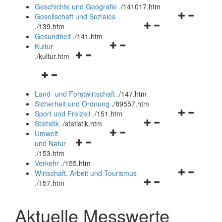
und
Geschichte und Geografie
.
/141017.htm
schließen
Navigationsm
Gesellschaft und Soziales
Navigationsmenü
öffnen
.
/139.htm
öffnen
und
Gesundheit
.
/141.htm
Navigationsmenü
und
schließen
Kultur
Navigationsmenü
öffnen
schließen
.
/kultur.htm
öffnen
und
Navigationsmenü
und
schließen
öffnen
schließen
Land- und Forstwirtschaft
.
/147.htm
und
Sicherheit und Ordnung
.
/89557.htm
schließen
Navigationsm
Sport und Freizeit
.
/151.htm
Navigationsmenü
öffnen
Statistik
.
/statistik.htm
Navigationsmenü
öffnen
und
Umwelt
Navigationsmenü
öffnen
und
schließen
und Natur
öffnen
und
schließen
.
/153.htm
und
schließen
Verkehr
.
/155.htm
schließen
Navigationsm
Wirtschaft, Arbeit und Tourismus
Navigationsmenü
öffnen
.
/157.htm
öffnen
und
und
schließen
Aktuelle Messwerte
schließen