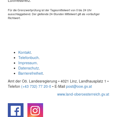
Luftmessnetz.
Für die Grenzwertprüfung ist der Tagesmittelwert von 0 bis 24 Uhr
ausschlaggebend. Der gleitende 24-Stunden Mittelwert gilt als vorläufiger
Richtwert.
Kontakt
.
Telefonbuch
.
Impressum
.
Datenschutz
.
Barrierefreiheit
.
Amt der Oö. Landesregierung • 4021 Linz, Landhausplatz 1
•
Telefon
(+43 732) 77 20-0
• E-Mail
post@ooe.gv.at
www.land-oberoesterreich.gv.at