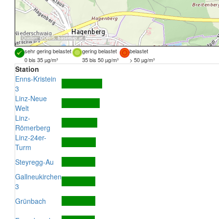
Quellen:
DORIS
,
basemap.at
sehr gering belastet
gering belastet
belastet
0 bis 35 µg/m³
35 bis 50 µg/m³
> 50 µg/m³
Station
Enns-Kristein
3
Linz-Neue
Welt
Linz-
Römerberg
Linz-24er-
Turm
Steyregg-Au
Gallneukirchen
3
Grünbach