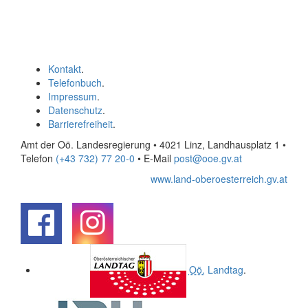
Kontakt
.
Telefonbuch
.
Impressum
.
Datenschutz
.
Barrierefreiheit
.
Amt der Oö. Landesregierung • 4021 Linz, Landhausplatz 1
•
Telefon
(+43 732) 77 20-0
• E-Mail
post@ooe.gv.at
www.land-oberoesterreich.gv.at
.
.
Oö.
Landtag
.