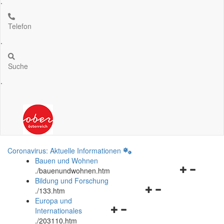
.
Telefon
.
Suche
.
Coronavirus: Aktuelle Informationen
Bauen und Wohnen
Navigationsm
.
/bauenundwohnen.htm
öffnen
Bildung und Forschung
Navigationsmenü
und
.
/133.htm
öffnen
schließen
Europa und
Navigationsmenü
und
Internationales
öffnen
schließen
.
/203110.htm