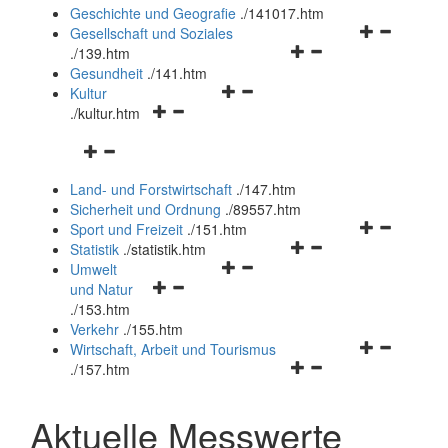
und
Geschichte und Geografie
.
/141017.htm
schließen
Navigationsm
Gesellschaft und Soziales
Navigationsmenü
öffnen
.
/139.htm
öffnen
und
Gesundheit
.
/141.htm
Navigationsmenü
und
schließen
Kultur
Navigationsmenü
öffnen
schließen
.
/kultur.htm
öffnen
und
Navigationsmenü
und
schließen
öffnen
schließen
Land- und Forstwirtschaft
.
/147.htm
und
Sicherheit und Ordnung
.
/89557.htm
schließen
Navigationsm
Sport und Freizeit
.
/151.htm
Navigationsmenü
öffnen
Statistik
.
/statistik.htm
Navigationsmenü
öffnen
und
Umwelt
Navigationsmenü
öffnen
und
schließen
und Natur
öffnen
und
schließen
.
/153.htm
und
schließen
Verkehr
.
/155.htm
schließen
Navigationsm
Wirtschaft, Arbeit und Tourismus
Navigationsmenü
öffnen
.
/157.htm
öffnen
und
und
schließen
Aktuelle Messwerte
schließen