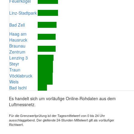
Feuerkogel
Linz-Stadtpark
Bad Zell
Haag am
Hausruck
Braunau
Zentrum
Lenzing 3
Steyr
Traun
Vöcklabruck
Wels
Bad Ischl
Es handelt sich um vorläufige Online-Rohdaten aus dem
Luftmessnetz.
Für die Grenzwertprüfung ist der Tagesmittelwert von 0 bis 24 Uhr
ausschlaggebend. Der gleitende 24-Stunden Mittelwert gilt als vorläufiger
Richtwert.