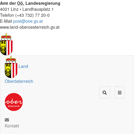
Amt der
Oö.
Landesregierung
4021 Linz • Landhausplatz 1
Telefon (+43 732) 77 20-0
E-Mail
post@ooe.gv.at
www.land-oberoesterreich.gv.at
Land
Oberösterreich
Kontakt