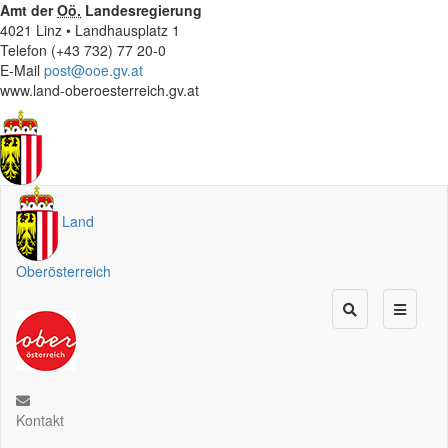
Amt der
Oö.
Landesregierung
4021 Linz • Landhausplatz 1
Telefon (+43 732) 77 20-0
E-Mail
post@ooe.gv.at
www.land-oberoesterreich.gv.at
Land
Oberösterreich
Kontakt