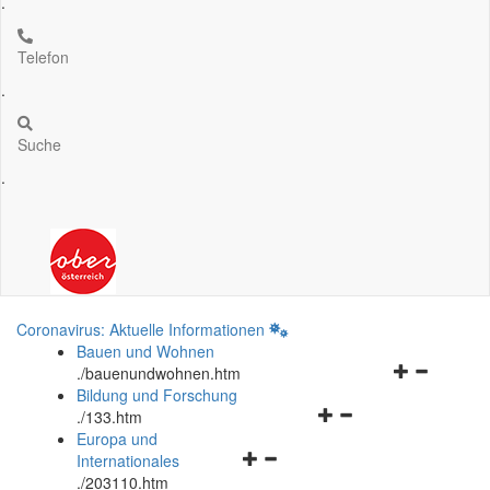
.
Telefon
.
Suche
.
Coronavirus: Aktuelle Informationen
Bauen und Wohnen
Navigationsm
.
/bauenundwohnen.htm
öffnen
Bildung und Forschung
Navigationsmenü
und
.
/133.htm
öffnen
schließen
Europa und
Navigationsmenü
und
Internationales
öffnen
schließen
.
/203110.htm