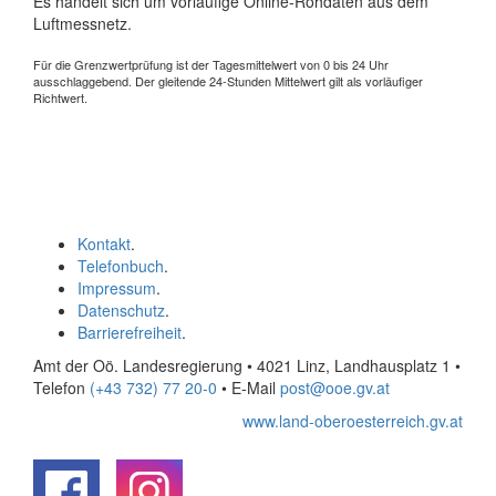
Es handelt sich um vorläufige Online-Rohdaten aus dem
Luftmessnetz.
Für die Grenzwertprüfung ist der Tagesmittelwert von 0 bis 24 Uhr
ausschlaggebend. Der gleitende 24-Stunden Mittelwert gilt als vorläufiger
Richtwert.
Kontakt
.
Telefonbuch
.
Impressum
.
Datenschutz
.
Barrierefreiheit
.
Amt der Oö. Landesregierung • 4021 Linz, Landhausplatz 1
•
Telefon
(+43 732) 77 20-0
• E-Mail
post@ooe.gv.at
www.land-oberoesterreich.gv.at