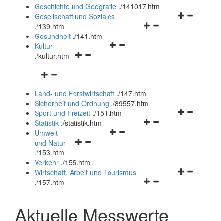
und
Geschichte und Geografie
.
/141017.htm
schließen
Navigationsm
Gesellschaft und Soziales
Navigationsmenü
öffnen
.
/139.htm
öffnen
und
Gesundheit
.
/141.htm
Navigationsmenü
und
schließen
Kultur
Navigationsmenü
öffnen
schließen
.
/kultur.htm
öffnen
und
Navigationsmenü
und
schließen
öffnen
schließen
Land- und Forstwirtschaft
.
/147.htm
und
Sicherheit und Ordnung
.
/89557.htm
schließen
Navigationsm
Sport und Freizeit
.
/151.htm
Navigationsmenü
öffnen
Statistik
.
/statistik.htm
Navigationsmenü
öffnen
und
Umwelt
Navigationsmenü
öffnen
und
schließen
und Natur
öffnen
und
schließen
.
/153.htm
und
schließen
Verkehr
.
/155.htm
schließen
Navigationsm
Wirtschaft, Arbeit und Tourismus
Navigationsmenü
öffnen
.
/157.htm
öffnen
und
und
schließen
Aktuelle Messwerte
schließen