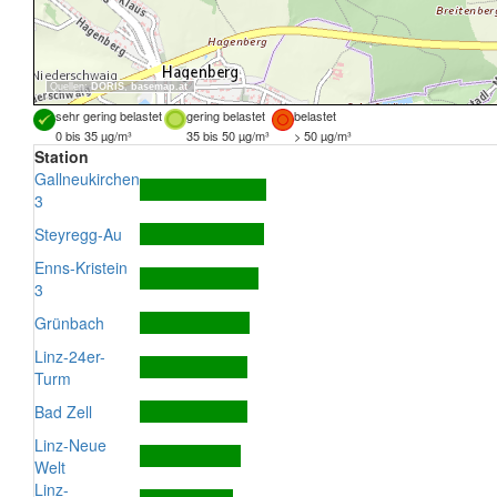
Quellen:
DORIS
,
basemap.at
sehr gering belastet
gering belastet
belastet
0 bis 35 µg/m³
35 bis 50 µg/m³
> 50 µg/m³
Station
Gallneukirchen
3
Steyregg-Au
Enns-Kristein
3
Grünbach
Linz-24er-
Turm
Bad Zell
Linz-Neue
Welt
Linz-