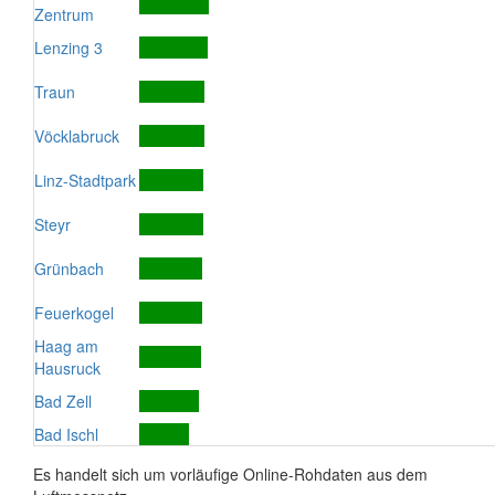
Zentrum
Lenzing 3
Traun
Vöcklabruck
Linz-Stadtpark
Steyr
Grünbach
Feuerkogel
Haag am
Hausruck
Bad Zell
Bad Ischl
Es handelt sich um vorläufige Online-Rohdaten aus dem