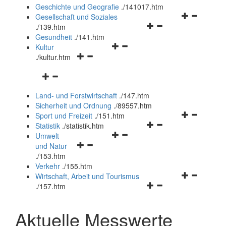
und
Geschichte und Geografie
.
/141017.htm
schließen
Navigationsm
Gesellschaft und Soziales
Navigationsmenü
öffnen
.
/139.htm
öffnen
und
Gesundheit
.
/141.htm
Navigationsmenü
und
schließen
Kultur
Navigationsmenü
öffnen
schließen
.
/kultur.htm
öffnen
und
Navigationsmenü
und
schließen
öffnen
schließen
Land- und Forstwirtschaft
.
/147.htm
und
Sicherheit und Ordnung
.
/89557.htm
schließen
Navigationsm
Sport und Freizeit
.
/151.htm
Navigationsmenü
öffnen
Statistik
.
/statistik.htm
Navigationsmenü
öffnen
und
Umwelt
Navigationsmenü
öffnen
und
schließen
und Natur
öffnen
und
schließen
.
/153.htm
und
schließen
Verkehr
.
/155.htm
schließen
Navigationsm
Wirtschaft, Arbeit und Tourismus
Navigationsmenü
öffnen
.
/157.htm
öffnen
und
und
schließen
Aktuelle Messwerte
schließen