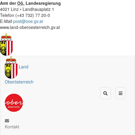
Amt der
Oö.
Landesregierung
4021 Linz • Landhausplatz 1
Telefon (+43 732) 77 20-0
E-Mail
post@ooe.gv.at
www.land-oberoesterreich.gv.at
Land
Oberösterreich
Kontakt