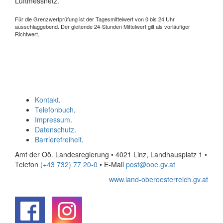
Luftmessnetz.
Für die Grenzwertprüfung ist der Tagesmittelwert von 0 bis 24 Uhr
ausschlaggebend. Der gleitende 24-Stunden Mittelwert gilt als vorläufiger
Richtwert.
Kontakt
.
Telefonbuch
.
Impressum
.
Datenschutz
.
Barrierefreiheit
.
Amt der Oö. Landesregierung • 4021 Linz, Landhausplatz 1
•
Telefon
(+43 732) 77 20-0
• E-Mail
post@ooe.gv.at
www.land-oberoesterreich.gv.at