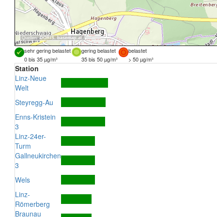
Quellen:
DORIS
,
basemap.at
sehr gering belastet
gering belastet
belastet
0 bis 35 µg/m³
35 bis 50 µg/m³
> 50 µg/m³
Station
Linz-Neue
Welt
Steyregg-Au
Enns-Kristein
3
Linz-24er-
Turm
Gallneukirchen
3
Wels
Linz-
Römerberg
Braunau