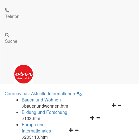
.
Telefon
.
Suche
.
Coronavirus: Aktuelle Informationen
Bauen und Wohnen
Navigationsm
.
/bauenundwohnen.htm
öffnen
Bildung und Forschung
Navigationsmenü
und
.
/133.htm
öffnen
schließen
Europa und
Navigationsmenü
und
Internationales
öffnen
schließen
.
/203110.htm