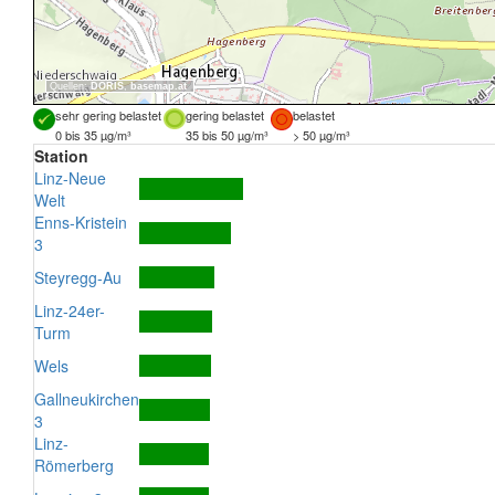
Quellen:
DORIS
,
basemap.at
sehr gering belastet
gering belastet
belastet
0 bis 35 µg/m³
35 bis 50 µg/m³
> 50 µg/m³
Station
Linz-Neue
Welt
Enns-Kristein
3
Steyregg-Au
Linz-24er-
Turm
Wels
Gallneukirchen
3
Linz-
Römerberg