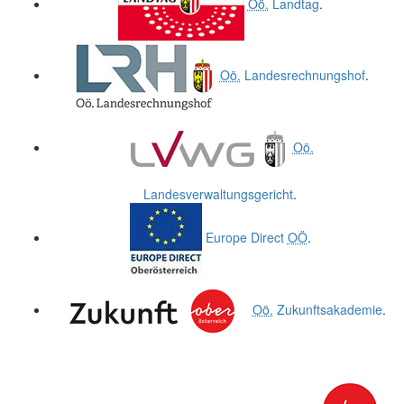
Oö.
Landtag
.
Oö.
Landesrechnungshof
.
Oö.
Landesverwaltungsgericht
.
Europe Direct
OÖ
.
Oö.
Zukunftsakademie
.