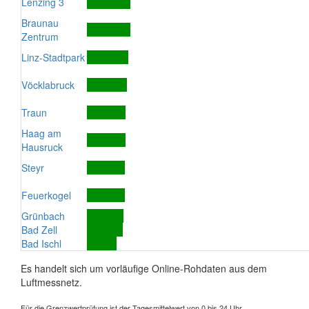
Lenzing 3
Braunau
Zentrum
Linz-Stadtpark
Vöcklabruck
Traun
Haag am
Hausruck
Steyr
Feuerkogel
Grünbach
Bad Zell
Bad Ischl
Es handelt sich um vorläufige Online-Rohdaten aus dem
Luftmessnetz.
Für die Grenzwertprüfung ist der Tagesmittelwert von 0 bis 24 Uhr