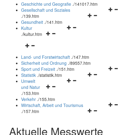
und
Geschichte und Geografie
.
/141017.htm
schließen
Navigationsm
Gesellschaft und Soziales
Navigationsmenü
öffnen
.
/139.htm
öffnen
und
Gesundheit
.
/141.htm
Navigationsmenü
und
schließen
Kultur
Navigationsmenü
öffnen
schließen
.
/kultur.htm
öffnen
und
Navigationsmenü
und
schließen
öffnen
schließen
Land- und Forstwirtschaft
.
/147.htm
und
Sicherheit und Ordnung
.
/89557.htm
schließen
Navigationsm
Sport und Freizeit
.
/151.htm
Navigationsmenü
öffnen
Statistik
.
/statistik.htm
Navigationsmenü
öffnen
und
Umwelt
Navigationsmenü
öffnen
und
schließen
und Natur
öffnen
und
schließen
.
/153.htm
und
schließen
Verkehr
.
/155.htm
schließen
Navigationsm
Wirtschaft, Arbeit und Tourismus
Navigationsmenü
öffnen
.
/157.htm
öffnen
und
und
schließen
Aktuelle Messwerte
schließen