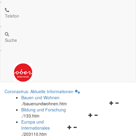
.
Telefon
.
Suche
.
Coronavirus: Aktuelle Informationen
Bauen und Wohnen
Navigationsm
.
/bauenundwohnen.htm
öffnen
Bildung und Forschung
Navigationsmenü
und
.
/133.htm
öffnen
schließen
Europa und
Navigationsmenü
und
Internationales
öffnen
schließen
.
/203110.htm