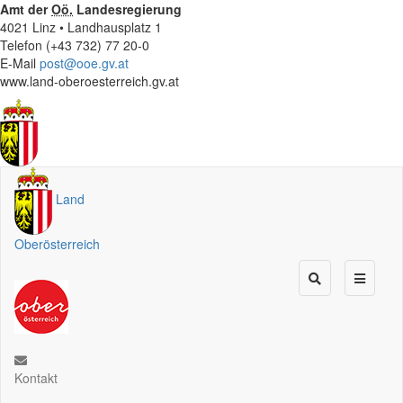
Amt der
Oö.
Landesregierung
4021 Linz • Landhausplatz 1
Telefon (+43 732) 77 20-0
E-Mail
post@ooe.gv.at
www.land-oberoesterreich.gv.at
Land
Oberösterreich
Kontakt