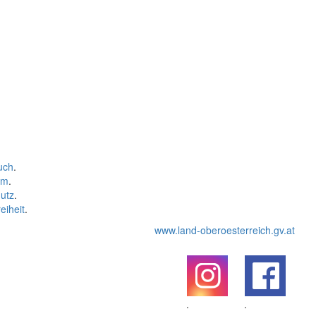
uch
.
um
.
utz
.
eiheit
.
www.land-oberoesterreich.gv.at
.
.