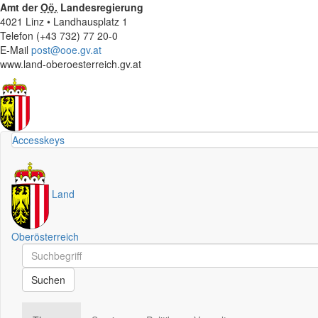
Amt der
Oö.
Landesregierung
4021 Linz • Landhausplatz 1
Telefon (+43 732) 77 20-0
E-Mail
post@ooe.gv.at
www.land-oberoesterreich.gv.at
Accesskeys
Land
Oberösterreich
Schnellsuche
Schnellsuche
Suchen