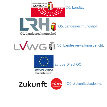
Oö.
Landtag
.
Oö.
Landesrechnungshof
.
Oö.
Landesverwaltungsgericht
.
Europe Direct
OÖ
.
Oö.
Zukunftsakademie
.