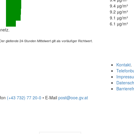
9.4 µg/m³
9.2 µg/m³
9.1 µg/m³
6.1 µg/m³
netz.
 gleitende 24-Stunden Mittelwert gilt als vorläufiger Richtwert.
Kontakt
.
Telefonb
Impress
Datensch
Barrierefr
efon
(+43 732) 77 20-0
• E-Mail
post@ooe.gv.at