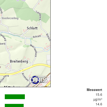
Messwert
15.6
µg/m³
14.6