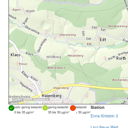
Quellen:
DORIS
,
basemap.at
Station
sehr gering belastet
gering belastet
belastet
0 bis 35 µg/m³
35 bis 50 µg/m³
> 50 µg/m³
Enns-Kristein 3
Linz-Neue Welt